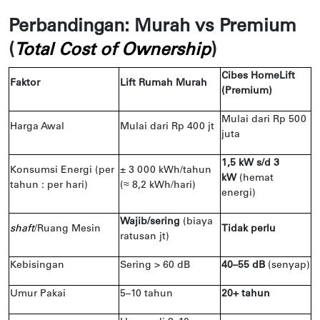
Perbandingan: Murah vs Premium
(
)
Total Cost of Ownership
Cibes HomeLift
Faktor
Lift Rumah Murah
(Premium)
Mulai dari Rp 500
Harga Awal
Mulai dari Rp 400 jt
juta
1,5 kW s/d 3
Konsumsi Energi (per
± 3 000 kWh/tahun
kW
(hemat
tahun : per hari)
(≈ 8,2 kWh/hari)
energi)
Wajib/sering
(biaya
shaft
/Ruang Mesin
Tidak perlu
ratusan jt)
Kebisingan
Sering > 60 dB
40–55 dB
(senyap)
Umur Pakai
5–10 tahun
20+ tahun