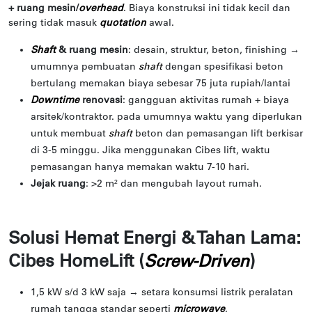
+ ruang mesin/
overhead
. Biaya konstruksi ini tidak kecil dan
sering tidak masuk
quotation
awal.
Shaft
& ruang mesin
: desain, struktur, beton, finishing →
umumnya pembuatan
shaft
dengan spesifikasi beton
bertulang memakan biaya sebesar 75 juta rupiah/lantai
Downtime
renovasi
: gangguan aktivitas rumah + biaya
arsitek/kontraktor. pada umumnya waktu yang diperlukan
untuk membuat
shaft
beton dan pemasangan lift berkisar
di 3-5 minggu. Jika menggunakan Cibes lift, waktu
pemasangan hanya memakan waktu 7-10 hari.
Jejak ruang
: >2 m² dan mengubah layout rumah.
Solusi Hemat Energi & Tahan Lama:
Cibes HomeLift (
)
Screw-Driven
1,5 kW s/d 3 kW saja → setara konsumsi listrik peralatan
rumah tangga standar seperti
microwave
.