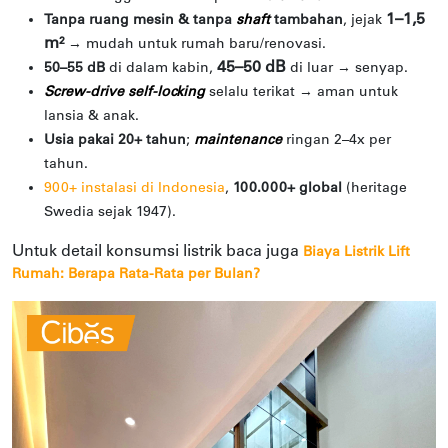
1–1,5
Tanpa ruang mesin & tanpa
shaft
tambahan
, jejak
m²
→ mudah untuk rumah baru/renovasi.
45–50 dB
50–55 dB
di dalam kabin,
di luar → senyap.
Screw-drive self-locking
selalu terikat → aman untuk
lansia & anak.
Usia pakai 20+ tahun
;
maintenance
ringan 2–4x per
tahun.
900+ instalasi di Indonesia
,
100.000+ global
(heritage
Swedia sejak 1947).
Untuk detail konsumsi listrik baca juga
Biaya Listrik Lift
Rumah: Berapa Rata-Rata per Bulan?