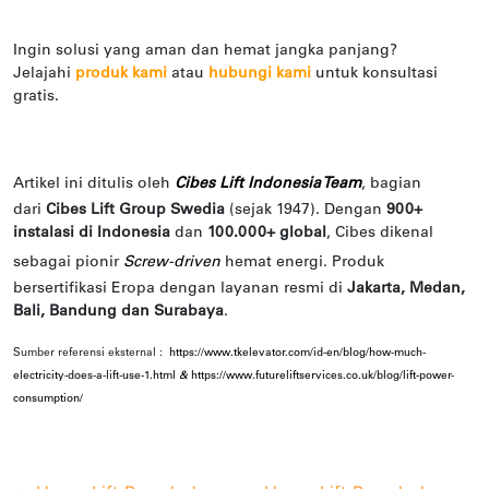
Ingin solusi yang aman dan hemat jangka panjang?
Jelajahi
produk kami
atau
hubungi kami
untuk konsultasi
gratis.
Artikel ini ditulis oleh
Cibes Lift Indonesia Team
, bagian
dari
Cibes Lift Group Swedia
(sejak 1947). Dengan
900+
instalasi di Indonesia
dan
100.000+ global
, Cibes dikenal
sebagai pionir
Screw-driven
hemat energi. Produk
bersertifikasi Eropa dengan layanan resmi di
Jakarta, Medan,
Bali, Bandung dan Surabaya
.
Sumber referensi eksternal :
https://www.tkelevator.com/id-en/blog/how-much-
electricity-does-a-lift-use-1.html
&
https://www.futureliftservices.co.uk/blog/lift-power-
consumption/