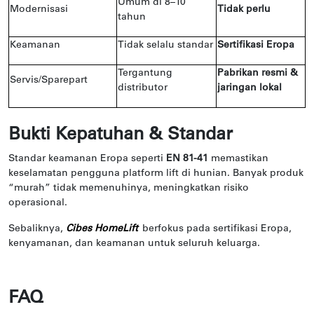
Umum di 8–10
Modernisasi
Tidak perlu
tahun
Keamanan
Tidak selalu standar
Sertifikasi Eropa
Tergantung
Pabrikan resmi &
Servis/Sparepart
distributor
jaringan lokal
Bukti Kepatuhan & Standar
Standar keamanan Eropa seperti
EN 81-41
memastikan
keselamatan pengguna platform lift di hunian. Banyak produk
“murah” tidak memenuhinya, meningkatkan risiko
operasional.
Sebaliknya,
Cibes HomeLift
berfokus pada sertifikasi Eropa,
kenyamanan, dan keamanan untuk seluruh keluarga.
FAQ