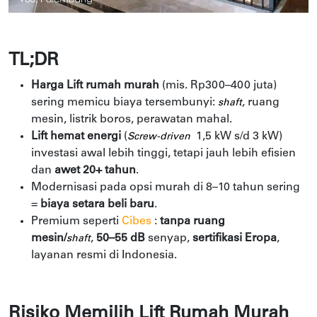
TL;DR
Harga Lift rumah murah
(mis. Rp300–400 juta)
sering memicu biaya tersembunyi:
, ruang
shaft
mesin, listrik boros, perawatan mahal.
Lift hemat energi
(
1,5 kW s/d 3 kW)
Screw-driven
investasi awal lebih tinggi, tetapi jauh lebih efisien
dan
awet 20+ tahun
.
Modernisasi pada opsi murah di 8–10 tahun sering
=
biaya setara beli baru
.
Premium seperti
Cibes
:
tanpa ruang
mesin/
,
50–55 dB
senyap,
sertifikasi Eropa
,
shaft
layanan resmi di Indonesia.
Risiko Memilih Lift Rumah Murah