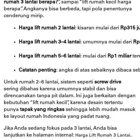
rumah 3 lantai berapa?
”, sampai “lift rumah kecil harga
berapa”. Angkanya bisa berbeda, tapi pola penentunya
cenderung mirip.
Harga lift rumah 2 lantai
: kisaran mulai dari 
Rp315 j
Harga lift rumah 3–4 lantai
: umumnya mulai dari 
Rp
Harga lift rumah 5–6 lantai
: mulai dari
 Rp1 miliar
 te
Catatan penting
: angka di atas sebaiknya dibaca se
Untuk rumah 2–6 lantai, sistem seperti
screw drive
sering dibahas karena umumnya stabil dan bisa
direncanakan tanpa pit dalam. Ini juga berkaitan dengan
kebutuhan “lift rumah kecil”, karena desain tertentu
punya
tapak yang ringkas
sehingga lebih mudah masuk
ke layout rumah Indonesia yang padat ruang.
Jika Anda sedang fokus pada 3 lantai, Anda bisa
lanjutkan ke halaman internal:
.
Harga Lift Rumah 3 Lantai