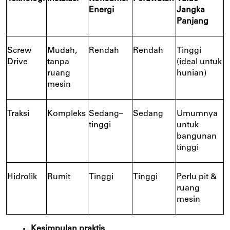
Energi
Jangka
Panjang
Screw
Mudah,
Rendah
Rendah
Tinggi
Drive
tanpa
(ideal untuk
ruang
hunian)
mesin
Traksi
Kompleks
Sedang–
Sedang
Umumnya
tinggi
untuk
bangunan
tinggi
Hidrolik
Rumit
Tinggi
Tinggi
Perlu pit &
ruang
mesin
Kesimpulan praktis