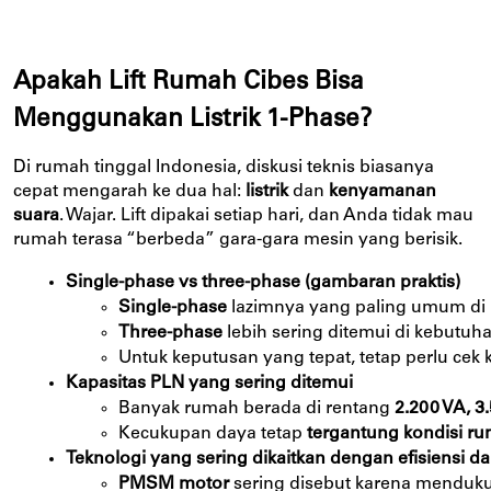
Apakah Lift Rumah Cibes Bisa
Menggunakan Listrik 1-Phase?
Di rumah tinggal Indonesia, diskusi teknis biasanya
cepat mengarah ke dua hal:
listrik
dan
kenyamanan
suara
. Wajar. Lift dipakai setiap hari, dan Anda tidak mau
rumah terasa “berbeda” gara-gara mesin yang berisik.
Single-phase vs three-phase (gambaran praktis)
Single-phase
 lazimnya yang paling umum di 
Three-phase
 lebih sering ditemui di kebutuh
Untuk keputusan yang tepat, tetap perlu cek k
Kapasitas PLN yang sering ditemui
Banyak rumah berada di rentang 
2.200 VA, 3
Kecukupan daya tetap 
tergantung kondisi r
Teknologi yang sering dikaitkan dengan efisiensi
PMSM motor
 sering disebut karena menduku