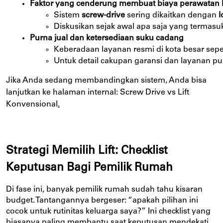
Faktor yang cenderung membuat biaya perawatan le
Sistem 
screw-drive
 sering dikaitkan dengan 
l
Diskusikan sejak awal apa saja yang termasu
Purna jual dan ketersediaan suku cadang
Keberadaan layanan resmi di kota besar seper
Untuk detail cakupan garansi dan layanan p
Jika Anda sedang membandingkan sistem, Anda bisa
lanjutkan ke halaman internal:
Screw Drive vs Lift
Konvensional
.
Strategi Memilih Lift: Checklist
Keputusan Bagi Pemilik Rumah
Di fase ini, banyak pemilik rumah sudah tahu kisaran
budget. Tantangannya bergeser: “apakah pilihan ini
cocok untuk rutinitas keluarga saya?” Ini checklist yang
biasanya paling membantu saat keputusan mendekati