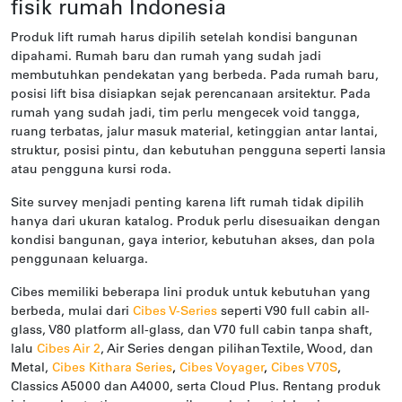
fisik rumah Indonesia
Produk lift rumah harus dipilih setelah kondisi bangunan
dipahami. Rumah baru dan rumah yang sudah jadi
membutuhkan pendekatan yang berbeda. Pada rumah baru,
posisi lift bisa disiapkan sejak perencanaan arsitektur. Pada
rumah yang sudah jadi, tim perlu mengecek void tangga,
ruang terbatas, jalur masuk material, ketinggian antar lantai,
struktur, posisi pintu, dan kebutuhan pengguna seperti lansia
atau pengguna kursi roda.
Site survey menjadi penting karena lift rumah tidak dipilih
hanya dari ukuran katalog. Produk perlu disesuaikan dengan
kondisi bangunan, gaya interior, kebutuhan akses, dan pola
penggunaan keluarga.
Cibes memiliki beberapa lini produk untuk kebutuhan yang
berbeda, mulai dari
Cibes V-Series
seperti V90 full cabin all-
glass, V80 platform all-glass, dan V70 full cabin tanpa shaft,
lalu
Cibes Air 2
, Air Series dengan pilihan Textile, Wood, dan
Metal,
Cibes Kithara Series
,
Cibes Voyager
,
Cibes V70S
,
Classics A5000 dan A4000, serta Cloud Plus. Rentang produk