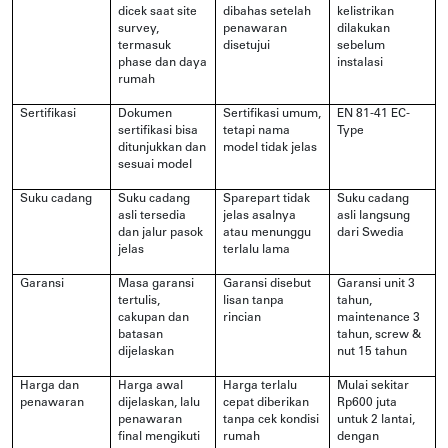
dicek saat site
dibahas setelah
kelistrikan
survey,
penawaran
dilakukan
termasuk
disetujui
sebelum
phase dan daya
instalasi
rumah
Sertifikasi
Dokumen
Sertifikasi umum,
EN 81-41 EC-
sertifikasi bisa
tetapi nama
Type
ditunjukkan dan
model tidak jelas
sesuai model
Suku cadang
Suku cadang
Sparepart tidak
Suku cadang
asli tersedia
jelas asalnya
asli langsung
dan jalur pasok
atau menunggu
dari Swedia
jelas
terlalu lama
Garansi
Masa garansi
Garansi disebut
Garansi unit 3
tertulis,
lisan tanpa
tahun,
cakupan dan
rincian
maintenance 3
batasan
tahun, screw &
dijelaskan
nut 15 tahun
Harga dan
Harga awal
Harga terlalu
Mulai sekitar
penawaran
dijelaskan, lalu
cepat diberikan
Rp600 juta
penawaran
tanpa cek kondisi
untuk 2 lantai,
final mengikuti
rumah
dengan