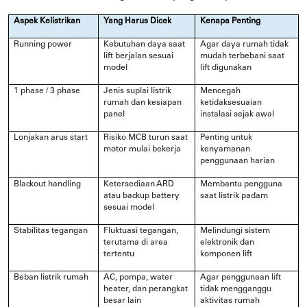
Aspek Kelistrikan
Yang Harus Dicek
Kenapa Penting
Running power
Kebutuhan daya saat
Agar daya rumah tidak
lift berjalan sesuai
mudah terbebani saat
model
lift digunakan
1 phase / 3 phase
Jenis suplai listrik
Mencegah
rumah dan kesiapan
ketidaksesuaian
panel
instalasi sejak awal
Lonjakan arus start
Risiko MCB turun saat
Penting untuk
motor mulai bekerja
kenyamanan
penggunaan harian
Blackout handling
Ketersediaan ARD
Membantu pengguna
atau backup battery
saat listrik padam
sesuai model
Stabilitas tegangan
Fluktuasi tegangan,
Melindungi sistem
terutama di area
elektronik dan
tertentu
komponen lift
Beban listrik rumah
AC, pompa, water
Agar penggunaan lift
heater, dan perangkat
tidak mengganggu
besar lain
aktivitas rumah