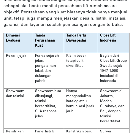
sebagai alat bantu menilai perusahaan lift rumah secara
objektif. Perusahaan yang kuat biasanya tidak hanya menjual
unit, tetapi juga mampu menjelaskan desain, listrik, instalasi,
garansi, dan layanan setelah pemasangan dengan terbuka.
Dimensi
Tanda
Tanda Perlu
Cibes Lift
Evaluasi
Perusahaan
Diwaspadai
Indonesia
Kuat
Rekam jejak
Punya sejarah
Klaim besar
Bagian dari
jelas,
tetapi sulit
Cibes Lift Group
pengalaman
diverifikasi
Swedia sejak
lokal, dan
1947, 1.000+
dukungan
instalasi di
pabrik
Indonesia
Showroom
Showroom bisa
Hanya
Showroom di
dan teknisi
dikunjungi,
mengandalkan
Jakarta,
teknisi
katalog atau
Medan,
bersertifikat,
komunikasi jarak
Surabaya, dan
SLA respons
jauh
Bali, dengan
jelas
teknisi
bersertifikat
Kelistrikan
Panel listrik
Kelistrikan baru
Survei