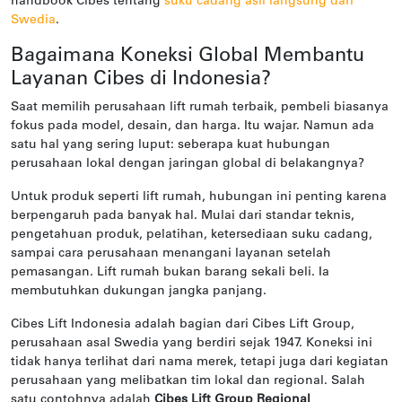
handbook Cibes tentang
suku cadang asli langsung dari
Swedia
.
Bagaimana Koneksi Global Membantu
Layanan Cibes di Indonesia?
Saat memilih perusahaan lift rumah terbaik, pembeli biasanya
fokus pada model, desain, dan harga. Itu wajar. Namun ada
satu hal yang sering luput: seberapa kuat hubungan
perusahaan lokal dengan jaringan global di belakangnya?
Untuk produk seperti lift rumah, hubungan ini penting karena
berpengaruh pada banyak hal. Mulai dari standar teknis,
pengetahuan produk, pelatihan, ketersediaan suku cadang,
sampai cara perusahaan menangani layanan setelah
pemasangan. Lift rumah bukan barang sekali beli. Ia
membutuhkan dukungan jangka panjang.
Cibes Lift Indonesia adalah bagian dari Cibes Lift Group,
perusahaan asal Swedia yang berdiri sejak 1947. Koneksi ini
tidak hanya terlihat dari nama merek, tetapi juga dari kegiatan
perusahaan yang melibatkan tim lokal dan regional. Salah
satu contohnya adalah
Cibes Lift Group Regional