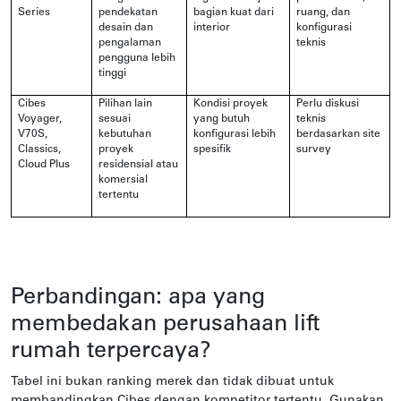
Series
pendekatan
bagian kuat dari
ruang, dan
desain dan
interior
konfigurasi
pengalaman
teknis
pengguna lebih
tinggi
Cibes
Pilihan lain
Kondisi proyek
Perlu diskusi
Voyager,
sesuai
yang butuh
teknis
V70S,
kebutuhan
konfigurasi lebih
berdasarkan site
Classics,
proyek
spesifik
survey
Cloud Plus
residensial atau
komersial
tertentu
Perbandingan: apa yang
membedakan perusahaan lift
rumah terpercaya?
Tabel ini bukan ranking merek dan tidak dibuat untuk
membandingkan Cibes dengan kompetitor tertentu. Gunakan