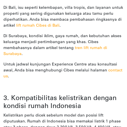
Di Bali, isu seperti kelembapan, villa tropis, dan layanan untuk
properti yang sering digunakan keluarga atau tamu perlu
diperhatikan. Anda bisa membaca pembahasan ringkasnya di
artikel
lift rumah Cibes di Bali
.
Di Surabaya, kondisi iklim, gaya rumah, dan kebutuhan akses
keluarga menjadi pertimbangan yang khas. Cibes
membahasnya dalam artikel tentang
tren lift rumah di
Surabaya
.
Untuk jadwal kunjungan Experience Centre atau konsultasi
awal, Anda bisa menghubungi Cibes melalui halaman
contact
us
.
3. Kompatibilitas kelistrikan dengan
kondisi rumah Indonesia
Kelistrikan perlu dicek sebelum model dan posisi lift
diputuskan. Rumah di Indonesia bisa memakai listrik 1 phase