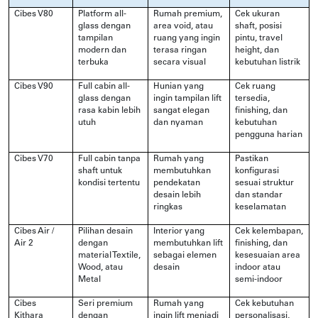
Cibes V80
Platform all-
Rumah premium,
Cek ukuran
glass dengan
area void, atau
shaft, posisi
tampilan
ruang yang ingin
pintu, travel
modern dan
terasa ringan
height, dan
terbuka
secara visual
kebutuhan listrik
Cibes V90
Full cabin all-
Hunian yang
Cek ruang
glass dengan
ingin tampilan lift
tersedia,
rasa kabin lebih
sangat elegan
finishing, dan
utuh
dan nyaman
kebutuhan
pengguna harian
Cibes V70
Full cabin tanpa
Rumah yang
Pastikan
shaft untuk
membutuhkan
konfigurasi
kondisi tertentu
pendekatan
sesuai struktur
desain lebih
dan standar
ringkas
keselamatan
Cibes Air /
Pilihan desain
Interior yang
Cek kelembapan,
Air 2
dengan
membutuhkan lift
finishing, dan
material Textile,
sebagai elemen
kesesuaian area
Wood, atau
desain
indoor atau
Metal
semi-indoor
Cibes
Seri premium
Rumah yang
Cek kebutuhan
Kithara
dengan
ingin lift menjadi
personalisasi,