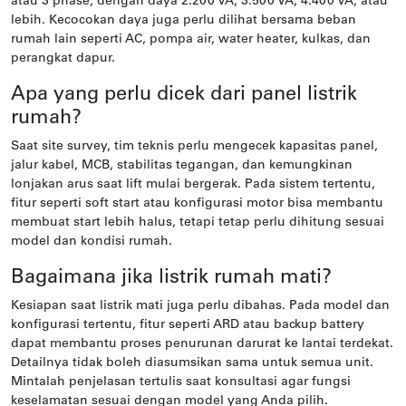
atau 3 phase, dengan daya 2.200 VA, 3.500 VA, 4.400 VA, atau
lebih. Kecocokan daya juga perlu dilihat bersama beban
rumah lain seperti AC, pompa air, water heater, kulkas, dan
perangkat dapur.
Apa yang perlu dicek dari panel listrik
rumah?
Saat site survey, tim teknis perlu mengecek kapasitas panel,
jalur kabel, MCB, stabilitas tegangan, dan kemungkinan
lonjakan arus saat lift mulai bergerak. Pada sistem tertentu,
fitur seperti soft start atau konfigurasi motor bisa membantu
membuat start lebih halus, tetapi tetap perlu dihitung sesuai
model dan kondisi rumah.
Bagaimana jika listrik rumah mati?
Kesiapan saat listrik mati juga perlu dibahas. Pada model dan
konfigurasi tertentu, fitur seperti ARD atau backup battery
dapat membantu proses penurunan darurat ke lantai terdekat.
Detailnya tidak boleh diasumsikan sama untuk semua unit.
Mintalah penjelasan tertulis saat konsultasi agar fungsi
keselamatan sesuai dengan model yang Anda pilih.