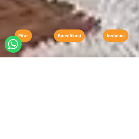
Fitur
Spesifikasi
Instalasi
Cibes V70: Lift Rumah Full
Cabin Tanpa Shaft
Ideal untuk Anda yang sudah membangun shaft tetapi Anda
menginginkan lebih banyak lebih banyak ruang berdiri lebih
banyak fungsi lebih banyak perhatian pada desain dan pintu
kaca berwarna yang indah