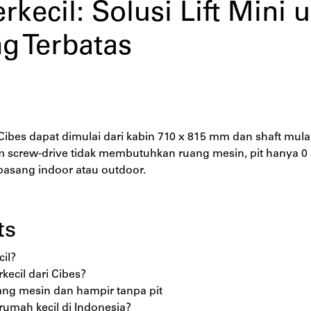
erkecil: Solusi Lift Min
ng Terbatas
i Cibes dapat dimulai dari kabin 710 x 815 mm dan shaft mu
em screw-drive tidak membutuhkan ruang mesin, pit hanya 0 
ipasang indoor atau outdoor.
ts
cil?
kecil dari Cibes?
uang mesin dan hampir tanpa pit
umah kecil di Indonesia?