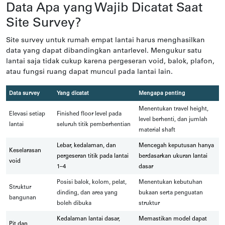
Data Apa yang Wajib Dicatat Saat
Site Survey?
Site survey untuk rumah empat lantai harus menghasilkan
data yang dapat dibandingkan antarlevel. Mengukur satu
lantai saja tidak cukup karena pergeseran void, balok, plafon,
atau fungsi ruang dapat muncul pada lantai lain.
Data survey
Yang dicatat
Mengapa penting
Menentukan travel height,
Elevasi setiap
Finished floor level pada
level berhenti, dan jumlah
lantai
seluruh titik pemberhentian
material shaft
Lebar, kedalaman, dan
Mencegah keputusan hanya
Keselarasan
pergeseran titik pada lantai
berdasarkan ukuran lantai
void
1–4
dasar
Posisi balok, kolom, pelat,
Menentukan kebutuhan
Struktur
dinding, dan area yang
bukaan serta penguatan
bangunan
boleh dibuka
struktur
Kedalaman lantai dasar,
Memastikan model dapat
Pit dan