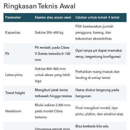
Ringkasan Teknis Awal
Parameter
Kisaran atau acuan awal
Catatan untuk rumah 4 lantai
Pilih berdasarkan jumlah
Kapasitas
Sekitar 250–400 kg
pengguna, barang, dan
kebutuhan aksesibilitas
Pit rendah; pada Cibes
Opsi tanpa pit dapat memakai
Pit
V-Series tersedia 0–130
ramp, tergantung konfigurasi
mm
Sekitar 800–900 mm
Perhatikan ruang masuk dan
Lebar pintu
untuk akses yang lebih
landing di setiap lantai
lega
Mengikuti jarak lantai
Harus diukur langsung pada
Travel height
terbawah hingga teratas
bangunan
Mulai sekitar 2.300 mm
Final mengikuti model, tipe
Headroom
pada model Cibes
pintu, plafon, dan struktur atap
tertentu
Bisa berbeda bila ada
Umumnya empat stop