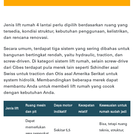
Jenis lift rumah 4 lantai perlu dipilih berdasarkan ruang yang
tersedia, kondisi struktur, kebutuhan penggunaan, kelistrikan,
dan rencana renovasi.
Secara umum, terdapat tiga sistem yang sering dibahas untuk
bangunan bertingkat rendah, yaitu hydraulic, traction, dan
screw-driven. Di kategori sistem lift rumah, selain screw-drive
dari Cibes terdapat pula merek lain seperti Schindler asal
Swiss untuk traction dan Otis asal Amerika Serikat untuk
system hidrolik. Membandingkan beberapa merek dapat
membantu Anda untuk membeli lift rumah yang cocok
dengan kebutuhan Anda.
Ruang mesin
Daya motor
Kecepatan
Kesesuaian untuk
Jenis lift
dan pit
indikatif
relatif
rumah sudah jadi
Dapat
Bisa, tetapi ruang
memerlukan
Sekitar 5,5
teknis, struktur,
area perangkat