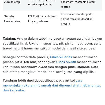
Jumlah stop
basement, mezzanine, atau
untuk empat lantai
rooftop
Kesesuaian standar perlu
Standar
EN 81-41 pada platform
dikonfirmasi berdasarkan
keselamatan
lift yang relevan
produk
Catatan:
Angka dalam tabel merupakan acuan awal dan bukan
spesifikasi final. Ukuran, kapasitas, pit, pintu, headroom, serta
travel height harus mengikuti model dan hasil site survey.
Sebagai contoh data produk,
Cibes V-Series
mencantumkan
pilihan pit 0–130 mm, sedangkan
Cibes A5000
mencantumkan
kebutuhan headroom 2.300 mm dengan pintu standar. Data
akhir tetap mengikuti model dan konfigurasi yang dipilih.
Panduan lebih rinci dapat dibaca pada artikel
cara
menentukan ukuran lift rumah dari dimensi shaft, lebar pintu,
dan kapasitas
.