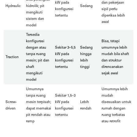
kW pada
dan pekerjaan
Hydraulic
hidrolik; pit
Sedang
konfigurasi
sipil perlu
mengikuti
tertentu
diperiksa lebih
sistem dan
awal
model
Tersedia
konfigurasi
Bisa, tetapi
dengan atau
Sekitar 3–5,5
Sedang
umumnya lebih
tanpa ruang
kW pada
hingga
mudah bila shaft
Traction
mesin; pit dan
konfigurasi
lebih
dan struktur
shaft
tertentu
tinggi
direncanakan
mengikuti
sejak awal
model
Umumnya
Umumnya lebih
tanpa ruang
Sekitar 1,5–3
mudah
Screw-
mesin terpisah;
kW pada
Lebih
disesuaikan untuk
driven
dapat memakai
konfigurasi
rendah
rumah dengan
pit rendah atau
tertentu
ruang terbatas
ramp
atau retrofit