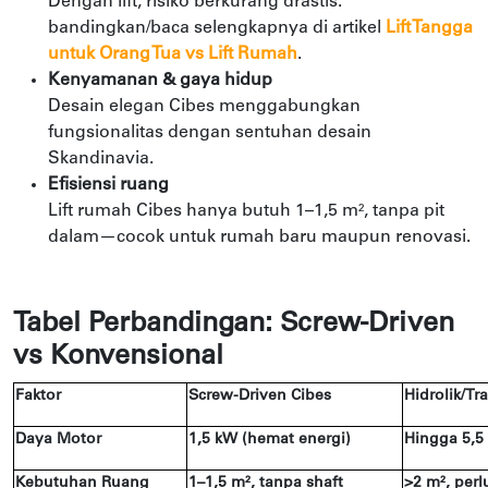
Dengan lift, risiko berkurang drastis.
bandingkan/baca selengkapnya di artikel
Lift Tangga
untuk Orang Tua vs Lift Rumah
.
Kenyamanan & gaya hidup
Desain elegan Cibes menggabungkan
fungsionalitas dengan sentuhan desain
Skandinavia.
Efisiensi ruang
Lift rumah Cibes hanya butuh 1–1,5 m², tanpa pit
dalam—cocok untuk rumah baru maupun renovasi.
Tabel Perbandingan: Screw-Driven
vs Konvensional
Faktor
Screw-Driven Cibes
Hidrolik/Tr
Daya Motor
1,5 kW (hemat energi)
Hingga 5,5
Kebutuhan Ruang
1–1,5 m², tanpa shaft
>2 m², perl