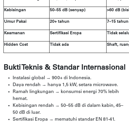
Kebisingan
50–55 dB (senyap)
>60 dB (bis
Umur Pakai
20+ tahun
7–15 tahun
Keamanan
Sertifikasi Eropa
Tidak selal
Hidden Cost
Tidak ada
Shaft, ruan
Bukti Teknis & Standar Internasional
Instalasi global → 900+ di Indonesia.
Daya rendah → hanya 1,5 kW, setara microwave.
Ramah lingkungan → konsumsi energi 70% lebih
hemat.
Kebisingan rendah → 50–55 dB di dalam kabin, 45–
50 dB di luar.
Sertifikasi Eropa → mematuhi standar EN 81-41.