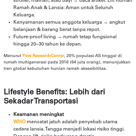
stroller, mainan, atau bayi → baca artikel:
Lift Rumah
Ramah Anak & Lansia: Aman untuk Seluruh
Keluarga
.
Kenyamanan semua anggota keluarga → angkut
belanjaan & barang berat tanpa repot.
Future-proof living → rumah tetap fungsional
hingga 20–30 tahun ke depan.
Menurut
Pew ResearchCenter
, 20% populasi AS tinggal di
rumah multigenerasi pada 2016 (64 juta orang), menunjukkan
tren global kebutuhan hunian ramah aksesibilitas.
Lifestyle Benefits: Lebih dari
Sekadar Transportasi
Keamanan meningkat
WHO
mencatat jatuh adalah penyebab utama
cedera lansia. Tangga menjadi lokasi risiko tinggi.