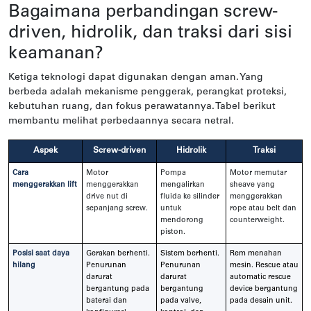
Bagaimana perbandingan screw-
driven, hidrolik, dan traksi dari sisi
keamanan?
Ketiga teknologi dapat digunakan dengan aman. Yang
berbeda adalah mekanisme penggerak, perangkat proteksi,
kebutuhan ruang, dan fokus perawatannya. Tabel berikut
membantu melihat perbedaannya secara netral.
Aspek
Screw-driven
Hidrolik
Traksi
Cara
Motor
Pompa
Motor memutar
menggerakkan lift
menggerakkan
mengalirkan
sheave yang
drive nut di
fluida ke silinder
menggerakkan
sepanjang screw.
untuk
rope atau belt dan
mendorong
counterweight.
piston.
Posisi saat daya
Gerakan berhenti.
Sistem berhenti.
Rem menahan
hilang
Penurunan
Penurunan
mesin. Rescue atau
darurat
darurat
automatic rescue
bergantung pada
bergantung
device bergantung
baterai dan
pada valve,
pada desain unit.