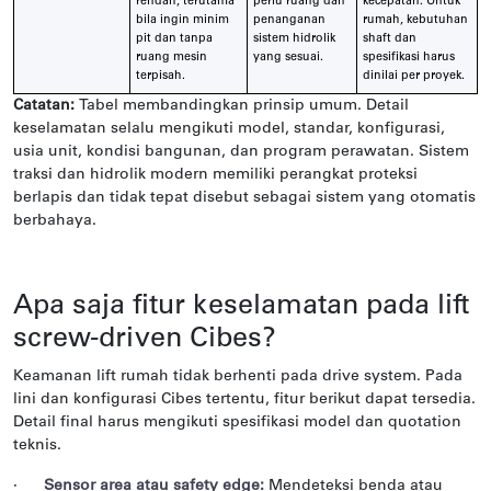
rendah, terutama
perlu ruang dan
kecepatan. Untuk
bila ingin minim
penanganan
rumah, kebutuhan
pit dan tanpa
sistem hidrolik
shaft dan
ruang mesin
yang sesuai.
spesifikasi harus
terpisah.
dinilai per proyek.
Catatan:
Tabel membandingkan prinsip umum. Detail
keselamatan selalu mengikuti model, standar, konfigurasi,
usia unit, kondisi bangunan, dan program perawatan. Sistem
traksi dan hidrolik modern memiliki perangkat proteksi
berlapis dan tidak tepat disebut sebagai sistem yang otomatis
berbahaya.
Apa saja fitur keselamatan pada lift
screw-driven Cibes?
Keamanan lift rumah tidak berhenti pada drive system. Pada
lini dan konfigurasi Cibes tertentu, fitur berikut dapat tersedia.
Detail final harus mengikuti spesifikasi model dan quotation
teknis.
·
Sensor area atau safety edge:
Mendeteksi benda atau