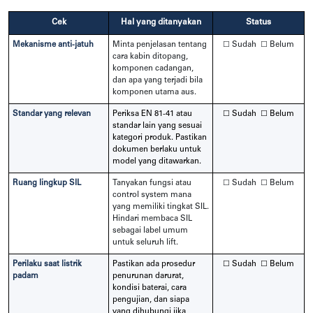
Cek
Hal yang ditanyakan
Status
Mekanisme anti-jatuh
Minta penjelasan tentang
☐ Sudah ☐ Belum
cara kabin ditopang,
komponen cadangan,
dan apa yang terjadi bila
komponen utama aus.
Standar yang relevan
Periksa EN 81-41 atau
☐ Sudah ☐ Belum
standar lain yang sesuai
kategori produk. Pastikan
dokumen berlaku untuk
model yang ditawarkan.
Ruang lingkup SIL
Tanyakan fungsi atau
☐ Sudah ☐ Belum
control system mana
yang memiliki tingkat SIL.
Hindari membaca SIL
sebagai label umum
untuk seluruh lift.
Perilaku saat listrik
Pastikan ada prosedur
☐ Sudah ☐ Belum
padam
penurunan darurat,
kondisi baterai, cara
pengujian, dan siapa
yang dihubungi jika