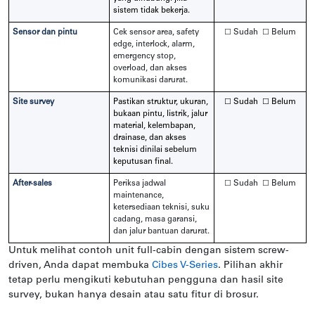
sistem tidak bekerja.
Sensor dan pintu
Cek sensor area, safety
☐ Sudah ☐ Belum
edge, interlock, alarm,
emergency stop,
overload, dan akses
komunikasi darurat.
Site survey
Pastikan struktur, ukuran,
☐ Sudah ☐ Belum
bukaan pintu, listrik, jalur
material, kelembapan,
drainase, dan akses
teknisi dinilai sebelum
keputusan final.
After-sales
Periksa jadwal
☐ Sudah ☐ Belum
maintenance,
ketersediaan teknisi, suku
cadang, masa garansi,
dan jalur bantuan darurat.
Untuk melihat contoh unit full-cabin dengan sistem screw-
driven, Anda dapat membuka
Cibes V-Series
. Pilihan akhir
tetap perlu mengikuti kebutuhan pengguna dan hasil site
survey, bukan hanya desain atau satu fitur di brosur.