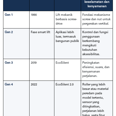
keselamatan dan
kenyamanan
Gen 1
1990
Lift mekanik
Fondasi mekanisme
berbasis screw-
screw dan nut untuk
drive
pergerakan vertikal.
Gen 2
Fase smart lift
Aplikasi lebih
Kontrol dan fungsi
luas, termasuk
penggunaan
bangunan publik
berkembang
mengikuti
kebutuhan
aksesibilitas.
Gen 3
2019
EcoSilent
Peningkatan
efisiensi, suara, dan
kenyamanan
perjalanan.
Gen 4
2022
EcoSilent 2.0
Roller yang lebih
besar atau material
peredam pada
model tertentu,
sensor yang
ditingkatkan,
perjalanan lebih
halus, serta fitur