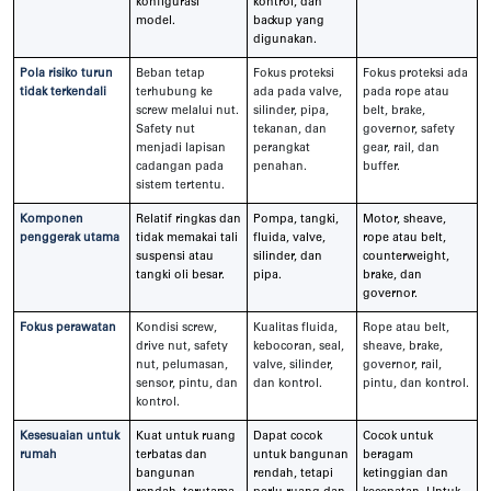
konfigurasi
kontrol, dan
model.
backup yang
digunakan.
Pola risiko turun
Beban tetap
Fokus proteksi
Fokus proteksi ada
tidak terkendali
terhubung ke
ada pada valve,
pada rope atau
screw melalui nut.
silinder, pipa,
belt, brake,
Safety nut
tekanan, dan
governor, safety
menjadi lapisan
perangkat
gear, rail, dan
cadangan pada
penahan.
buffer.
sistem tertentu.
Komponen
Relatif ringkas dan
Pompa, tangki,
Motor, sheave,
penggerak utama
tidak memakai tali
fluida, valve,
rope atau belt,
suspensi atau
silinder, dan
counterweight,
tangki oli besar.
pipa.
brake, dan
governor.
Fokus perawatan
Kondisi screw,
Kualitas fluida,
Rope atau belt,
drive nut, safety
kebocoran, seal,
sheave, brake,
nut, pelumasan,
valve, silinder,
governor, rail,
sensor, pintu, dan
dan kontrol.
pintu, dan kontrol.
kontrol.
Kesesuaian untuk
Kuat untuk ruang
Dapat cocok
Cocok untuk
rumah
terbatas dan
untuk bangunan
beragam
bangunan
rendah, tetapi
ketinggian dan