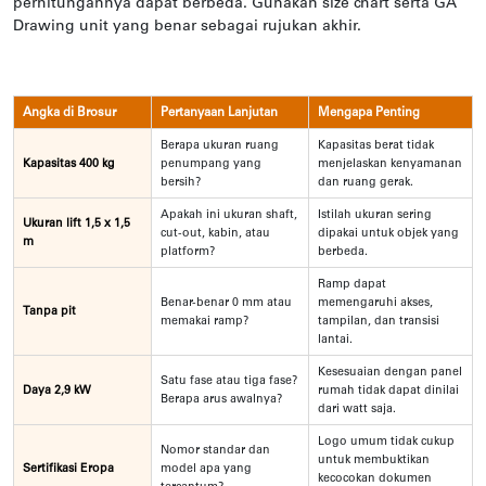
perhitungannya dapat berbeda. Gunakan size chart serta GA
Drawing unit yang benar sebagai rujukan akhir.
Angka di Brosur
Pertanyaan Lanjutan
Mengapa Penting
Berapa ukuran ruang
Kapasitas berat tidak
Kapasitas 400 kg
penumpang yang
menjelaskan kenyamanan
bersih?
dan ruang gerak.
Apakah ini ukuran shaft,
Istilah ukuran sering
Ukuran lift 1,5 x 1,5
cut-out, kabin, atau
dipakai untuk objek yang
m
platform?
berbeda.
Ramp dapat
Benar-benar 0 mm atau
memengaruhi akses,
Tanpa pit
memakai ramp?
tampilan, dan transisi
lantai.
Kesesuaian dengan panel
Satu fase atau tiga fase?
Daya 2,9 kW
rumah tidak dapat dinilai
Berapa arus awalnya?
dari watt saja.
Logo umum tidak cukup
Nomor standar dan
untuk membuktikan
Sertifikasi Eropa
model apa yang
kecocokan dokumen