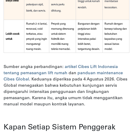
Biaya awal
tinggi untuk rumah
membatasi
pekerjaan sipil,
servis perlu
rendah.
kecocokan.
listrik, dan servis.
dihitung.
Rumah 2–4 lantai,
Proyek yang
Bangunan dengan
Rumah dengan
renovasi, void
memang dirancang
perjalanan lebih
konsep tabung dan
Lebih cocok
terbatas, atau
untuk sistem
tinggi atau
kebutuhan
untuk
proyek yang ingin
hidrolik dan
intensitas pakai
kapasitas yang
mengurangi
memiliki ruang
lebih berat,
sesuai batas
ruang mesin.
teknis memadai.
tergantung desain.
model.
Sumber angka perbandingan:
artikel Cibes Lift Indonesia
tentang pemasangan lift rumah
dan
panduan maintenance
Cibes Global
. Keduanya diperiksa pada 4 Agustus 2026. Cibes
Global menegaskan bahwa kebutuhan kunjungan servis
dipengaruhi intensitas penggunaan dan lingkungan
pemasangan. Karena itu, angka umum tidak menggantikan
manual model maupun kontrak layanan.
Kapan Setiap Sistem Penggerak