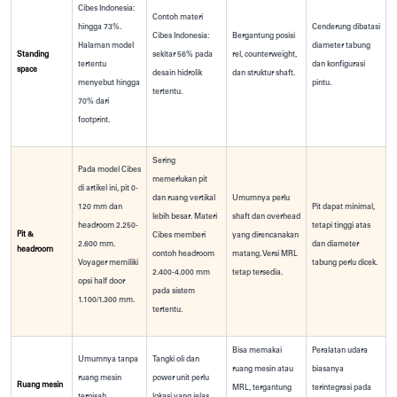
Cibes Indonesia:
Contoh materi
hingga 73%.
Cenderung dibatasi
Cibes Indonesia:
Bergantung posisi
Halaman model
diameter tabung
Standing
sekitar 56% pada
rel, counterweight,
tertentu
dan konfigurasi
space
desain hidrolik
dan struktur shaft.
menyebut hingga
pintu.
tertentu.
70% dari
footprint.
Sering
Pada model Cibes
memerlukan pit
di artikel ini, pit 0-
dan ruang vertikal
Umumnya perlu
120 mm dan
Pit dapat minimal,
lebih besar. Materi
shaft dan overhead
headroom 2.250-
tetapi tinggi atas
Pit &
Cibes memberi
yang direncanakan
2.600 mm.
dan diameter
headroom
contoh headroom
matang. Versi MRL
Voyager memiliki
tabung perlu dicek.
2.400-4.000 mm
tetap tersedia.
opsi half door
pada sistem
1.100/1.300 mm.
tertentu.
Bisa memakai
Peralatan udara
Umumnya tanpa
Tangki oli dan
ruang mesin atau
biasanya
ruang mesin
power unit perlu
Ruang mesin
MRL, tergantung
terintegrasi pada
terpisah.
lokasi yang jelas.