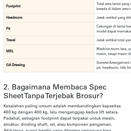
Total area lantai yang 
Footprint
berada di dalam area t
Headroom
Jarak vertikal yang di
Cekungan di lantai b
Pit
model dapat memakai 
Travel
Jarak vertikal total yan
Machine-room-less, ya
MRL
mesin, tetapi mesin di
General Arrangement 
GA Drawing
pit, headroom, titik l
2. Bagaimana Membaca Spec
Sheet Tanpa Terjebak Brosur?
Kesalahan paling umum adalah membandingkan kapasitas
400 kg dengan 400 kg, lalu menganggap kedua lift setara.
Padahal, sebagian footprint dapat terpakai untuk mesin,
struktur, dinding shaft, rel, atau komponen pengaman.
Akibatnya, ruang berdiri yang diterima pengguna bisa