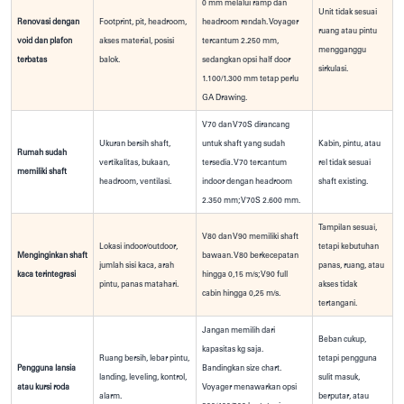
0 mm melalui ramp dan
Unit tidak sesuai
Renovasi dengan
Footprint, pit, headroom,
headroom rendah. Voyager
ruang atau pintu
void dan plafon
akses material, posisi
tercantum 2.250 mm,
mengganggu
terbatas
balok.
sedangkan opsi half door
sirkulasi.
1.100/1.300 mm tetap perlu
GA Drawing.
V70 dan V70S dirancang
Ukuran bersih shaft,
untuk shaft yang sudah
Kabin, pintu, atau
Rumah sudah
vertikalitas, bukaan,
tersedia. V70 tercantum
rel tidak sesuai
memiliki shaft
headroom, ventilasi.
indoor dengan headroom
shaft existing.
2.350 mm; V70S 2.600 mm.
Tampilan sesuai,
V80 dan V90 memiliki shaft
Lokasi indoor/outdoor,
tetapi kebutuhan
Menginginkan shaft
bawaan. V80 berkecepatan
jumlah sisi kaca, arah
panas, ruang, atau
kaca terintegrasi
hingga 0,15 m/s; V90 full
pintu, panas matahari.
akses tidak
cabin hingga 0,25 m/s.
tertangani.
Jangan memilih dari
Beban cukup,
kapasitas kg saja.
Ruang bersih, lebar pintu,
tetapi pengguna
Pengguna lansia
Bandingkan size chart.
landing, leveling, kontrol,
sulit masuk,
atau kursi roda
Voyager menawarkan opsi
alarm.
berputar, atau