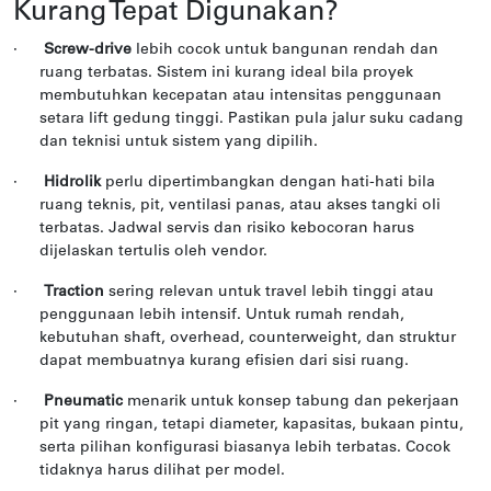
Kurang Tepat Digunakan?
·
Screw-drive
lebih cocok untuk bangunan rendah dan
ruang terbatas. Sistem ini kurang ideal bila proyek
membutuhkan kecepatan atau intensitas penggunaan
setara lift gedung tinggi. Pastikan pula jalur suku cadang
dan teknisi untuk sistem yang dipilih.
·
Hidrolik
perlu dipertimbangkan dengan hati-hati bila
ruang teknis, pit, ventilasi panas, atau akses tangki oli
terbatas. Jadwal servis dan risiko kebocoran harus
dijelaskan tertulis oleh vendor.
·
Traction
sering relevan untuk travel lebih tinggi atau
penggunaan lebih intensif. Untuk rumah rendah,
kebutuhan shaft, overhead, counterweight, dan struktur
dapat membuatnya kurang efisien dari sisi ruang.
·
Pneumatic
menarik untuk konsep tabung dan pekerjaan
pit yang ringan, tetapi diameter, kapasitas, bukaan pintu,
serta pilihan konfigurasi biasanya lebih terbatas. Cocok
tidaknya harus dilihat per model.