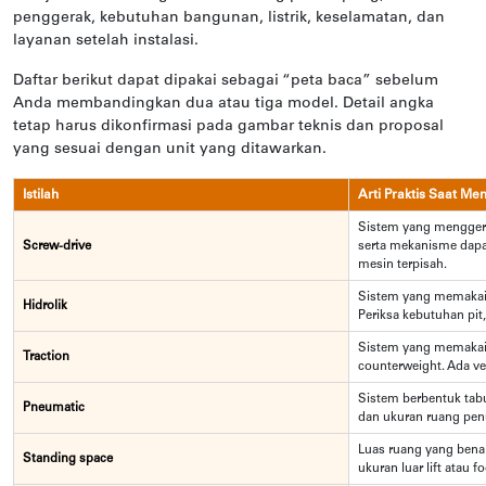
penggerak, kebutuhan bangunan, listrik, keselamatan, dan
layanan setelah instalasi.
Daftar berikut dapat dipakai sebagai “peta baca” sebelum
Anda membandingkan dua atau tiga model. Detail angka
tetap harus dikonfirmasi pada gambar teknis dan proposal
yang sesuai dengan unit yang ditawarkan.
Istilah
Arti Praktis Saat M
Sistem yang menggera
Screw-drive
serta mekanisme dapa
mesin terpisah.
Sistem yang memakai p
Hidrolik
Periksa kebutuhan pit,
Sistem yang memakai 
Traction
counterweight. Ada ve
Sistem berbentuk tab
Pneumatic
dan ukuran ruang pen
Luas ruang yang benar
Standing space
ukuran luar lift atau fo