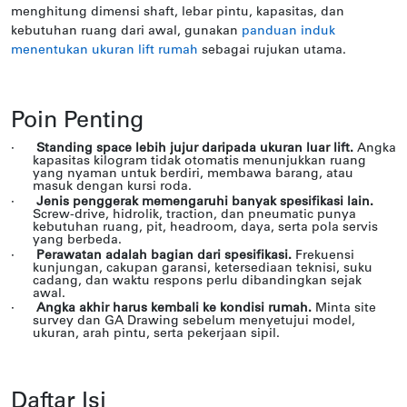
menghitung dimensi shaft, lebar pintu, kapasitas, dan
kebutuhan ruang dari awal, gunakan
panduan induk
menentukan ukuran lift rumah
sebagai rujukan utama.
Poin Penting
·
Standing space lebih jujur daripada ukuran luar lift.
Angka
kapasitas kilogram tidak otomatis menunjukkan ruang
yang nyaman untuk berdiri, membawa barang, atau
masuk dengan kursi roda.
·
Jenis penggerak memengaruhi banyak spesifikasi lain.
Screw-drive, hidrolik, traction, dan pneumatic punya
kebutuhan ruang, pit, headroom, daya, serta pola servis
yang berbeda.
·
Perawatan adalah bagian dari spesifikasi.
Frekuensi
kunjungan, cakupan garansi, ketersediaan teknisi, suku
cadang, dan waktu respons perlu dibandingkan sejak
awal.
·
Angka akhir harus kembali ke kondisi rumah.
Minta site
survey dan GA Drawing sebelum menyetujui model,
ukuran, arah pintu, serta pekerjaan sipil.
Daftar Isi