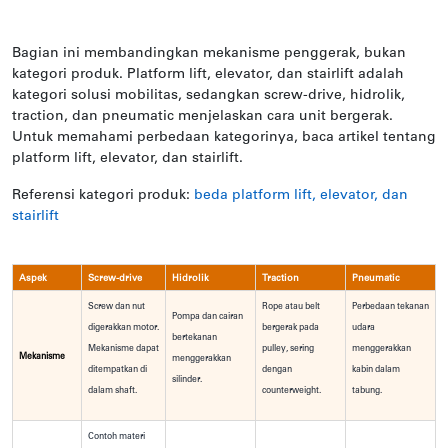
Bagian ini membandingkan mekanisme penggerak, bukan
kategori produk. Platform lift, elevator, dan stairlift adalah
kategori solusi mobilitas, sedangkan screw-drive, hidrolik,
traction, dan pneumatic menjelaskan cara unit bergerak.
Untuk memahami perbedaan kategorinya, baca artikel tentang
platform lift, elevator, dan stairlift.
Referensi kategori produk:
beda platform lift, elevator, dan
stairlift
Aspek
Screw-drive
Hidrolik
Traction
Pneumatic
Screw dan nut
Rope atau belt
Perbedaan tekanan
Pompa dan cairan
digerakkan motor.
bergerak pada
udara
bertekanan
Mekanisme dapat
pulley, sering
menggerakkan
Mekanisme
menggerakkan
ditempatkan di
dengan
kabin dalam
silinder.
dalam shaft.
counterweight.
tabung.
Contoh materi