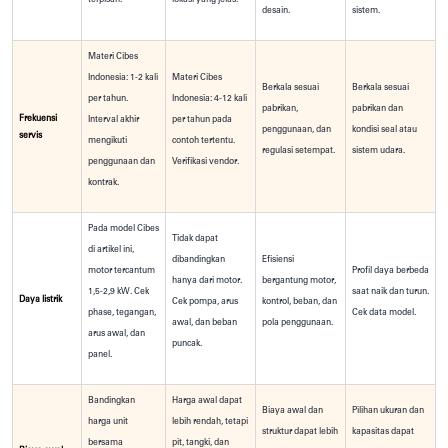
desain.
sistem.
Materi Cibes
Indonesia: 1-2 kali
Materi Cibes
Berkala sesuai
Berkala sesuai
per tahun.
Indonesia: 4-12 kali
pabrikan,
pabrikan dan
Frekuensi
Interval akhir
per tahun pada
penggunaan, dan
kondisi seal atau
servis
mengikuti
contoh tertentu.
regulasi setempat.
sistem udara.
penggunaan dan
Verifikasi vendor.
kontrak.
Pada model Cibes
Tidak dapat
di artikel ini,
dibandingkan
Efisiensi
motor tercantum
Profil daya berbeda
hanya dari motor.
bergantung motor,
1,5-2,9 kW. Cek
saat naik dan turun.
Daya listrik
Cek pompa, arus
kontrol, beban, dan
phase, tegangan,
Cek data model.
awal, dan beban
pola penggunaan.
arus awal, dan
puncak.
panel.
Bandingkan
Harga awal dapat
Biaya awal dan
Pilihan ukuran dan
harga unit
lebih rendah, tetapi
struktur dapat lebih
kapasitas dapat
bersama
pit, tangki, dan