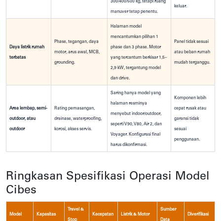
300/400/500 kg, tetapi ruang
keluar.
manuver tetap penentu.
Halaman model
mencantumkan pilihan 1
Phase, tegangan, daya
Panel tidak sesuai
Daya listrik rumah
phase dan 3 phase. Motor
motor, arus awal, MCB,
atau beban rumah
terbatas
yang tercantum berkisar 1,5–
grounding.
mudah terganggu.
2,9 kW, tergantung model
dan drive.
Saring hanya model yang
Komponen lebih
halaman resminya
Area lembap, semi-
Rating pemasangan,
cepat rusak atau
menyebut indoor/outdoor,
outdoor, atau
drainase, waterproofing,
garansi tidak
seperti V90, V80, Air 2, dan
outdoor
korosi, akses servis.
sesuai
Voyager. Konfigurasi final
penggunaan.
harus dikonfirmasi.
Ringkasan Spesifikasi Operasi Model
Cibes
Travel &
Sumber
Model
Kapasitas
Kecepatan
Listrik & Motor
Diverifikasi
Stop
Data