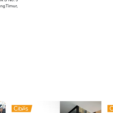
k B No. 5
ing Timur,