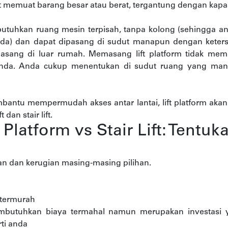
at memuat barang besar atau berat, tergantung dengan kapasi
butuhkan ruang mesin terpisah, tanpa kolong (sehingga an
da) dan dapat dipasang di sudut manapun dengan keterse
ipasang di luar rumah. Memasang lift platform tidak mem
nda. Anda cukup menentukan di sudut ruang yang mana
bantu mempermudah akses antar lantai, lift platform aka
 dan stair lift.
ft Platform vs Stair Lift: Tentu
an dan kerugian masing-masing pilihan.
n termurah
membutuhkan biaya termahal namun merupakan investasi
ti anda