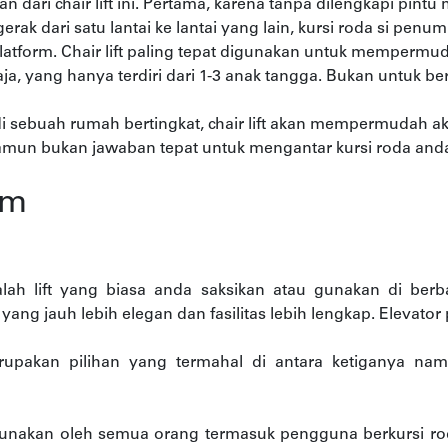
ari chair lift ini. Pertama, karena tanpa dilengkapi pintu
erak dari satu lantai ke lantai yang lain, kursi roda si pen
latform. Chair lift paling tepat digunakan untuk mempermud
a, yang hanya terdiri dari 1-3 anak tangga. Bukan untuk ber
al di sebuah rumah bertingkat, chair lift akan mempermudah a
un bukan jawaban tepat untuk mengantar kursi roda anda k
rm
dalah lift yang biasa anda saksikan atau gunakan di ber
ang jauh lebih elegan dan fasilitas lebih lengkap. Elevator 
upakan pilihan yang termahal di antara ketiganya na
digunakan oleh semua orang termasuk pengguna berkursi ro