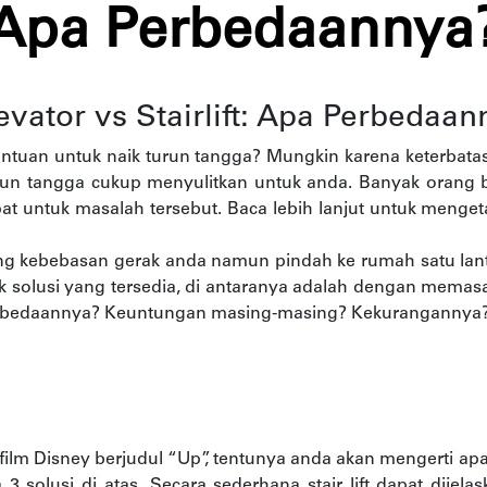
Apa Perbedaannya
levator vs Stairlift: Apa Perbedaa
uan untuk naik turun tangga? Mungkin karena keterbatasa
un tangga cukup menyulitkan untuk anda. Banyak orang
pat untuk masalah tersebut. Baca lebih lanjut untuk menge
ng kebebasan gerak anda namun pindah ke rumah satu lant
olusi yang tersedia, di antaranya adalah dengan memasang “
 perbedaannya? Keuntungan masing-masing? Kekurangannya? M
m Disney berjudul “Up”, tentunya anda akan mengerti apa itu
 3 solusi di atas. Secara sederhana stair lift dapat dijel