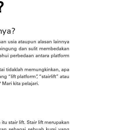
?
nnya?
n usia ataupun alasan lainnya
 bingung dan sulit membedakan
tahui perbedaan antara platform
ai tidaklah memungkinkan, apa
lift platform”, “stairlift” atau
ari kita pelajari.
 stair lift. Stair lift merupakan
askan sebagai sebuah kursi yang