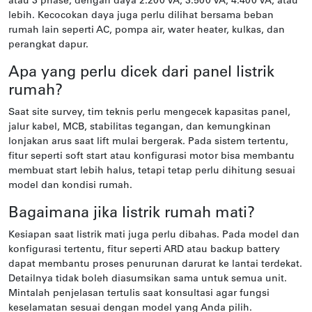
atau 3 phase, dengan daya 2.200 VA, 3.500 VA, 4.400 VA, atau
lebih. Kecocokan daya juga perlu dilihat bersama beban
rumah lain seperti AC, pompa air, water heater, kulkas, dan
perangkat dapur.
Apa yang perlu dicek dari panel listrik
rumah?
Saat site survey, tim teknis perlu mengecek kapasitas panel,
jalur kabel, MCB, stabilitas tegangan, dan kemungkinan
lonjakan arus saat lift mulai bergerak. Pada sistem tertentu,
fitur seperti soft start atau konfigurasi motor bisa membantu
membuat start lebih halus, tetapi tetap perlu dihitung sesuai
model dan kondisi rumah.
Bagaimana jika listrik rumah mati?
Kesiapan saat listrik mati juga perlu dibahas. Pada model dan
konfigurasi tertentu, fitur seperti ARD atau backup battery
dapat membantu proses penurunan darurat ke lantai terdekat.
Detailnya tidak boleh diasumsikan sama untuk semua unit.
Mintalah penjelasan tertulis saat konsultasi agar fungsi
keselamatan sesuai dengan model yang Anda pilih.