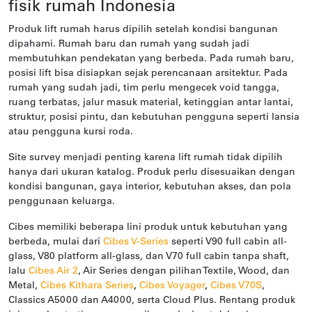
fisik rumah Indonesia
Produk lift rumah harus dipilih setelah kondisi bangunan
dipahami. Rumah baru dan rumah yang sudah jadi
membutuhkan pendekatan yang berbeda. Pada rumah baru,
posisi lift bisa disiapkan sejak perencanaan arsitektur. Pada
rumah yang sudah jadi, tim perlu mengecek void tangga,
ruang terbatas, jalur masuk material, ketinggian antar lantai,
struktur, posisi pintu, dan kebutuhan pengguna seperti lansia
atau pengguna kursi roda.
Site survey menjadi penting karena lift rumah tidak dipilih
hanya dari ukuran katalog. Produk perlu disesuaikan dengan
kondisi bangunan, gaya interior, kebutuhan akses, dan pola
penggunaan keluarga.
Cibes memiliki beberapa lini produk untuk kebutuhan yang
berbeda, mulai dari
Cibes V-Series
seperti V90 full cabin all-
glass, V80 platform all-glass, dan V70 full cabin tanpa shaft,
lalu
Cibes Air 2
, Air Series dengan pilihan Textile, Wood, dan
Metal,
Cibes Kithara Series
,
Cibes Voyager
,
Cibes V70S
,
Classics A5000 dan A4000, serta Cloud Plus. Rentang produk