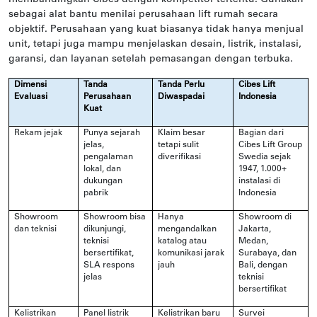
sebagai alat bantu menilai perusahaan lift rumah secara
objektif. Perusahaan yang kuat biasanya tidak hanya menjual
unit, tetapi juga mampu menjelaskan desain, listrik, instalasi,
garansi, dan layanan setelah pemasangan dengan terbuka.
Dimensi
Tanda
Tanda Perlu
Cibes Lift
Evaluasi
Perusahaan
Diwaspadai
Indonesia
Kuat
Rekam jejak
Punya sejarah
Klaim besar
Bagian dari
jelas,
tetapi sulit
Cibes Lift Group
pengalaman
diverifikasi
Swedia sejak
lokal, dan
1947, 1.000+
dukungan
instalasi di
pabrik
Indonesia
Showroom
Showroom bisa
Hanya
Showroom di
dan teknisi
dikunjungi,
mengandalkan
Jakarta,
teknisi
katalog atau
Medan,
bersertifikat,
komunikasi jarak
Surabaya, dan
SLA respons
jauh
Bali, dengan
jelas
teknisi
bersertifikat
Kelistrikan
Panel listrik
Kelistrikan baru
Survei