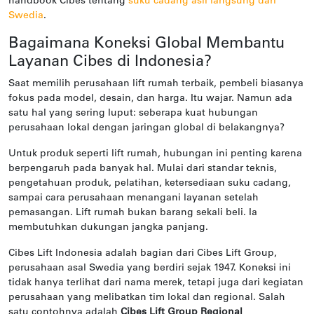
handbook Cibes tentang
suku cadang asli langsung dari
Swedia
.
Bagaimana Koneksi Global Membantu
Layanan Cibes di Indonesia?
Saat memilih perusahaan lift rumah terbaik, pembeli biasanya
fokus pada model, desain, dan harga. Itu wajar. Namun ada
satu hal yang sering luput: seberapa kuat hubungan
perusahaan lokal dengan jaringan global di belakangnya?
Untuk produk seperti lift rumah, hubungan ini penting karena
berpengaruh pada banyak hal. Mulai dari standar teknis,
pengetahuan produk, pelatihan, ketersediaan suku cadang,
sampai cara perusahaan menangani layanan setelah
pemasangan. Lift rumah bukan barang sekali beli. Ia
membutuhkan dukungan jangka panjang.
Cibes Lift Indonesia adalah bagian dari Cibes Lift Group,
perusahaan asal Swedia yang berdiri sejak 1947. Koneksi ini
tidak hanya terlihat dari nama merek, tetapi juga dari kegiatan
perusahaan yang melibatkan tim lokal dan regional. Salah
satu contohnya adalah
Cibes Lift Group Regional