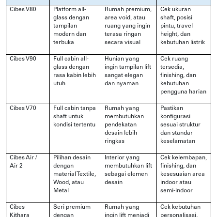
Cibes V80
Platform all-
Rumah premium,
Cek ukuran
glass dengan
area void, atau
shaft, posisi
tampilan
ruang yang ingin
pintu, travel
modern dan
terasa ringan
height, dan
terbuka
secara visual
kebutuhan listrik
Cibes V90
Full cabin all-
Hunian yang
Cek ruang
glass dengan
ingin tampilan lift
tersedia,
rasa kabin lebih
sangat elegan
finishing, dan
utuh
dan nyaman
kebutuhan
pengguna harian
Cibes V70
Full cabin tanpa
Rumah yang
Pastikan
shaft untuk
membutuhkan
konfigurasi
kondisi tertentu
pendekatan
sesuai struktur
desain lebih
dan standar
ringkas
keselamatan
Cibes Air /
Pilihan desain
Interior yang
Cek kelembapan,
Air 2
dengan
membutuhkan lift
finishing, dan
material Textile,
sebagai elemen
kesesuaian area
Wood, atau
desain
indoor atau
Metal
semi-indoor
Cibes
Seri premium
Rumah yang
Cek kebutuhan
Kithara
dengan
ingin lift menjadi
personalisasi,