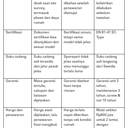
dicek saat site
dibahas setelah
kelistrikan
survey,
penawaran
dilakukan
termasuk
disetujui
sebelum
phase dan daya
instalasi
rumah
Sertifikasi
Dokumen
Sertifikasi umum,
EN 81-41 EC-
sertifikasi bisa
tetapi nama
Type
ditunjukkan dan
model tidak jelas
sesuai model
Suku cadang
Suku cadang
Sparepart tidak
Suku cadang
asli tersedia
jelas asalnya
asli langsung
dan jalur pasok
atau menunggu
dari Swedia
jelas
terlalu lama
Garansi
Masa garansi
Garansi disebut
Garansi unit 3
tertulis,
lisan tanpa
tahun,
cakupan dan
rincian
maintenance 3
batasan
tahun, screw &
dijelaskan
nut 15 tahun
Harga dan
Harga awal
Harga terlalu
Mulai sekitar
penawaran
dijelaskan, lalu
cepat diberikan
Rp600 juta
penawaran
tanpa cek kondisi
untuk 2 lantai,
final mengikuti
rumah
dengan