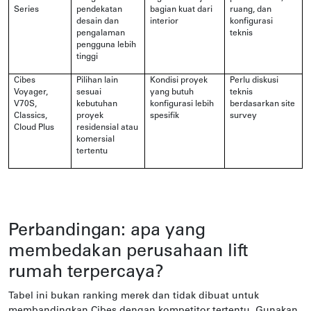
Series
pendekatan
bagian kuat dari
ruang, dan
desain dan
interior
konfigurasi
pengalaman
teknis
pengguna lebih
tinggi
Cibes
Pilihan lain
Kondisi proyek
Perlu diskusi
Voyager,
sesuai
yang butuh
teknis
V70S,
kebutuhan
konfigurasi lebih
berdasarkan site
Classics,
proyek
spesifik
survey
Cloud Plus
residensial atau
komersial
tertentu
Perbandingan: apa yang
membedakan perusahaan lift
rumah terpercaya?
Tabel ini bukan ranking merek dan tidak dibuat untuk
membandingkan Cibes dengan kompetitor tertentu. Gunakan