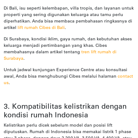
Di Bali, isu seperti kelembapan, villa tropis, dan layanan untuk
properti yang sering digunakan keluarga atau tamu perlu
diperhatikan. Anda bisa membaca pembahasan ringkasnya di
artikel
lift rumah Cibes di Bali
.
Di Surabaya, kondisi iklim, gaya rumah, dan kebutuhan akses
keluarga menjadi pertimbangan yang khas. Cibes
membahasnya dalam artikel tentang
tren lift rumah di
Surabaya
.
Untuk jadwal kunjungan Experience Centre atau konsultasi
awal, Anda bisa menghubungi Cibes melalui halaman
contact
us
.
3. Kompatibilitas kelistrikan dengan
kondisi rumah Indonesia
Kelistrikan perlu dicek sebelum model dan posisi lift
diputuskan. Rumah di Indonesia bisa memakai listrik 1 phase