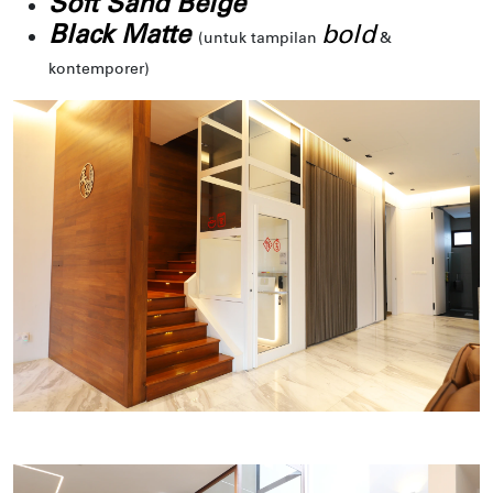
Soft Sand Beige
Black Matte
bold
(untuk tampilan
&
kontemporer)