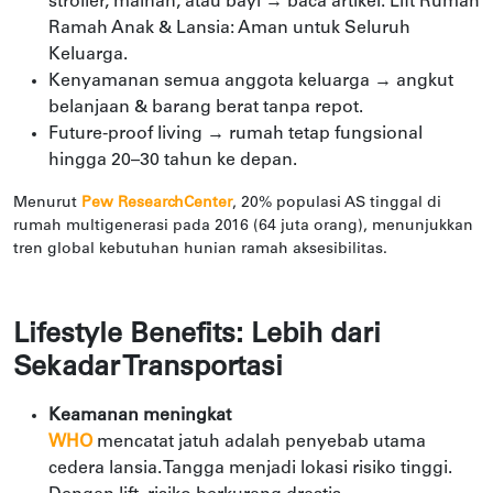
stroller, mainan, atau bayi → baca artikel:
Lift Rumah
Ramah Anak & Lansia: Aman untuk Seluruh
Keluarga
.
Kenyamanan semua anggota keluarga → angkut
belanjaan & barang berat tanpa repot.
Future-proof living → rumah tetap fungsional
hingga 20–30 tahun ke depan.
Menurut
Pew ResearchCenter
, 20% populasi AS tinggal di
rumah multigenerasi pada 2016 (64 juta orang), menunjukkan
tren global kebutuhan hunian ramah aksesibilitas.
Lifestyle Benefits: Lebih dari
Sekadar Transportasi
Keamanan meningkat
WHO
mencatat jatuh adalah penyebab utama
cedera lansia. Tangga menjadi lokasi risiko tinggi.