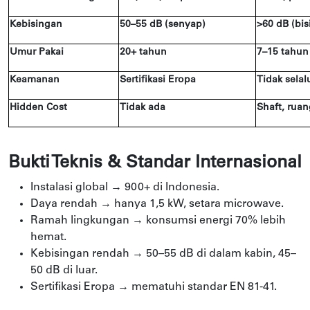
Kebisingan
50–55 dB (senyap)
>60 dB (bis
Umur Pakai
20+ tahun
7–15 tahun
Keamanan
Sertifikasi Eropa
Tidak selal
Hidden Cost
Tidak ada
Shaft, ruan
Bukti Teknis & Standar Internasional
Instalasi global → 900+ di Indonesia.
Daya rendah → hanya 1,5 kW, setara microwave.
Ramah lingkungan → konsumsi energi 70% lebih
hemat.
Kebisingan rendah → 50–55 dB di dalam kabin, 45–
50 dB di luar.
Sertifikasi Eropa → mematuhi standar EN 81-41.