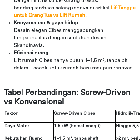
Dengan lift, risiko berkurang drastis.
bandingkan/baca selengkapnya di artikel
Lift Tangga
untuk Orang Tua vs Lift Rumah
.
Kenyamanan & gaya hidup
Desain elegan Cibes menggabungkan
fungsionalitas dengan sentuhan desain
Skandinavia.
Efisiensi ruang
Lift rumah Cibes hanya butuh 1–1,5 m², tanpa pit
dalam—cocok untuk rumah baru maupun renovasi.
Tabel Perbandingan: Screw-Driven
vs Konvensional
Faktor
Screw-Driven Cibes
Hidrolik/Tr
Daya Motor
1,5 kW (hemat energi)
Hingga 5,5
Kebutuhan Ruang
1–1,5 m², tanpa shaft
>2 m², perl