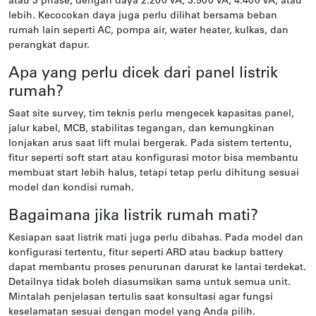
atau 3 phase, dengan daya 2.200 VA, 3.500 VA, 4.400 VA, atau
lebih. Kecocokan daya juga perlu dilihat bersama beban
rumah lain seperti AC, pompa air, water heater, kulkas, dan
perangkat dapur.
Apa yang perlu dicek dari panel listrik
rumah?
Saat site survey, tim teknis perlu mengecek kapasitas panel,
jalur kabel, MCB, stabilitas tegangan, dan kemungkinan
lonjakan arus saat lift mulai bergerak. Pada sistem tertentu,
fitur seperti soft start atau konfigurasi motor bisa membantu
membuat start lebih halus, tetapi tetap perlu dihitung sesuai
model dan kondisi rumah.
Bagaimana jika listrik rumah mati?
Kesiapan saat listrik mati juga perlu dibahas. Pada model dan
konfigurasi tertentu, fitur seperti ARD atau backup battery
dapat membantu proses penurunan darurat ke lantai terdekat.
Detailnya tidak boleh diasumsikan sama untuk semua unit.
Mintalah penjelasan tertulis saat konsultasi agar fungsi
keselamatan sesuai dengan model yang Anda pilih.