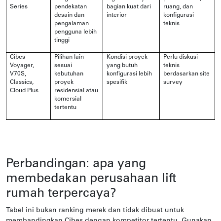
Series
pendekatan
bagian kuat dari
ruang, dan
desain dan
interior
konfigurasi
pengalaman
teknis
pengguna lebih
tinggi
Cibes
Pilihan lain
Kondisi proyek
Perlu diskusi
Voyager,
sesuai
yang butuh
teknis
V70S,
kebutuhan
konfigurasi lebih
berdasarkan site
Classics,
proyek
spesifik
survey
Cloud Plus
residensial atau
komersial
tertentu
Perbandingan: apa yang
membedakan perusahaan lift
rumah terpercaya?
Tabel ini bukan ranking merek dan tidak dibuat untuk
membandingkan Cibes dengan kompetitor tertentu. Gunakan