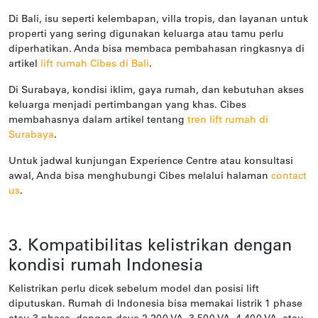
Di Bali, isu seperti kelembapan, villa tropis, dan layanan untuk
properti yang sering digunakan keluarga atau tamu perlu
diperhatikan. Anda bisa membaca pembahasan ringkasnya di
artikel
lift rumah Cibes di Bali
.
Di Surabaya, kondisi iklim, gaya rumah, dan kebutuhan akses
keluarga menjadi pertimbangan yang khas. Cibes
membahasnya dalam artikel tentang
tren lift rumah di
Surabaya
.
Untuk jadwal kunjungan Experience Centre atau konsultasi
awal, Anda bisa menghubungi Cibes melalui halaman
contact
us
.
3. Kompatibilitas kelistrikan dengan
kondisi rumah Indonesia
Kelistrikan perlu dicek sebelum model dan posisi lift
diputuskan. Rumah di Indonesia bisa memakai listrik 1 phase