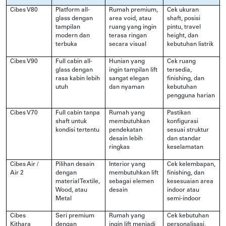
Cibes V80
Platform all-
Rumah premium,
Cek ukuran
glass dengan
area void, atau
shaft, posisi
tampilan
ruang yang ingin
pintu, travel
modern dan
terasa ringan
height, dan
terbuka
secara visual
kebutuhan listrik
Cibes V90
Full cabin all-
Hunian yang
Cek ruang
glass dengan
ingin tampilan lift
tersedia,
rasa kabin lebih
sangat elegan
finishing, dan
utuh
dan nyaman
kebutuhan
pengguna harian
Cibes V70
Full cabin tanpa
Rumah yang
Pastikan
shaft untuk
membutuhkan
konfigurasi
kondisi tertentu
pendekatan
sesuai struktur
desain lebih
dan standar
ringkas
keselamatan
Cibes Air /
Pilihan desain
Interior yang
Cek kelembapan,
Air 2
dengan
membutuhkan lift
finishing, dan
material Textile,
sebagai elemen
kesesuaian area
Wood, atau
desain
indoor atau
Metal
semi-indoor
Cibes
Seri premium
Rumah yang
Cek kebutuhan
Kithara
dengan
ingin lift menjadi
personalisasi,