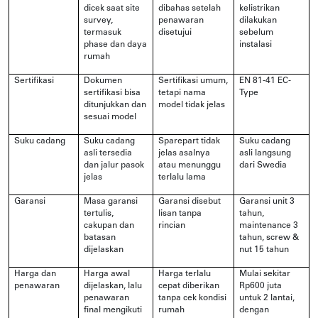
dicek saat site
dibahas setelah
kelistrikan
survey,
penawaran
dilakukan
termasuk
disetujui
sebelum
phase dan daya
instalasi
rumah
Sertifikasi
Dokumen
Sertifikasi umum,
EN 81-41 EC-
sertifikasi bisa
tetapi nama
Type
ditunjukkan dan
model tidak jelas
sesuai model
Suku cadang
Suku cadang
Sparepart tidak
Suku cadang
asli tersedia
jelas asalnya
asli langsung
dan jalur pasok
atau menunggu
dari Swedia
jelas
terlalu lama
Garansi
Masa garansi
Garansi disebut
Garansi unit 3
tertulis,
lisan tanpa
tahun,
cakupan dan
rincian
maintenance 3
batasan
tahun, screw &
dijelaskan
nut 15 tahun
Harga dan
Harga awal
Harga terlalu
Mulai sekitar
penawaran
dijelaskan, lalu
cepat diberikan
Rp600 juta
penawaran
tanpa cek kondisi
untuk 2 lantai,
final mengikuti
rumah
dengan