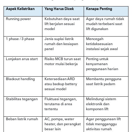
Aspek Kelistrikan
Yang Harus Dicek
Kenapa Penting
Running power
Kebutuhan daya saat
Agar daya rumah tidak
lift berjalan sesuai
mudah terbebani saat
model
lift digunakan
1 phase / 3 phase
Jenis suplai listrik
Mencegah
rumah dan kesiapan
ketidaksesuaian
panel
instalasi sejak awal
Lonjakan arus start
Risiko MCB turun saat
Penting untuk
motor mulai bekerja
kenyamanan
penggunaan harian
Blackout handling
Ketersediaan ARD
Membantu pengguna
atau backup battery
saat listrik padam
sesuai model
Stabilitas tegangan
Fluktuasi tegangan,
Melindungi sistem
terutama di area
elektronik dan
tertentu
komponen lift
Beban listrik rumah
AC, pompa, water
Agar penggunaan lift
heater, dan perangkat
tidak mengganggu
besar lain
aktivitas rumah