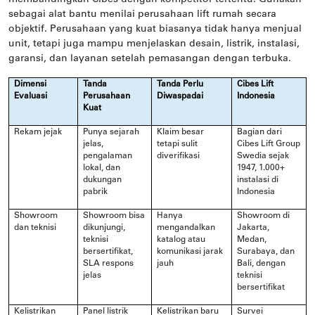
sebagai alat bantu menilai perusahaan lift rumah secara
objektif. Perusahaan yang kuat biasanya tidak hanya menjual
unit, tetapi juga mampu menjelaskan desain, listrik, instalasi,
garansi, dan layanan setelah pemasangan dengan terbuka.
Dimensi
Tanda
Tanda Perlu
Cibes Lift
Evaluasi
Perusahaan
Diwaspadai
Indonesia
Kuat
Rekam jejak
Punya sejarah
Klaim besar
Bagian dari
jelas,
tetapi sulit
Cibes Lift Group
pengalaman
diverifikasi
Swedia sejak
lokal, dan
1947, 1.000+
dukungan
instalasi di
pabrik
Indonesia
Showroom
Showroom bisa
Hanya
Showroom di
dan teknisi
dikunjungi,
mengandalkan
Jakarta,
teknisi
katalog atau
Medan,
bersertifikat,
komunikasi jarak
Surabaya, dan
SLA respons
jauh
Bali, dengan
jelas
teknisi
bersertifikat
Kelistrikan
Panel listrik
Kelistrikan baru
Survei