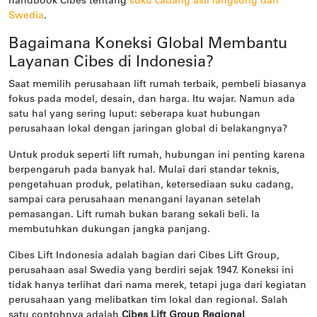
handbook Cibes tentang
suku cadang asli langsung dari
Swedia
.
Bagaimana Koneksi Global Membantu
Layanan Cibes di Indonesia?
Saat memilih perusahaan lift rumah terbaik, pembeli biasanya
fokus pada model, desain, dan harga. Itu wajar. Namun ada
satu hal yang sering luput: seberapa kuat hubungan
perusahaan lokal dengan jaringan global di belakangnya?
Untuk produk seperti lift rumah, hubungan ini penting karena
berpengaruh pada banyak hal. Mulai dari standar teknis,
pengetahuan produk, pelatihan, ketersediaan suku cadang,
sampai cara perusahaan menangani layanan setelah
pemasangan. Lift rumah bukan barang sekali beli. Ia
membutuhkan dukungan jangka panjang.
Cibes Lift Indonesia adalah bagian dari Cibes Lift Group,
perusahaan asal Swedia yang berdiri sejak 1947. Koneksi ini
tidak hanya terlihat dari nama merek, tetapi juga dari kegiatan
perusahaan yang melibatkan tim lokal dan regional. Salah
satu contohnya adalah
Cibes Lift Group Regional