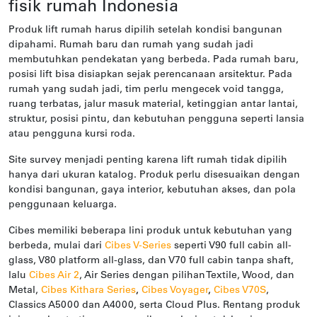
fisik rumah Indonesia
Produk lift rumah harus dipilih setelah kondisi bangunan
dipahami. Rumah baru dan rumah yang sudah jadi
membutuhkan pendekatan yang berbeda. Pada rumah baru,
posisi lift bisa disiapkan sejak perencanaan arsitektur. Pada
rumah yang sudah jadi, tim perlu mengecek void tangga,
ruang terbatas, jalur masuk material, ketinggian antar lantai,
struktur, posisi pintu, dan kebutuhan pengguna seperti lansia
atau pengguna kursi roda.
Site survey menjadi penting karena lift rumah tidak dipilih
hanya dari ukuran katalog. Produk perlu disesuaikan dengan
kondisi bangunan, gaya interior, kebutuhan akses, dan pola
penggunaan keluarga.
Cibes memiliki beberapa lini produk untuk kebutuhan yang
berbeda, mulai dari
Cibes V-Series
seperti V90 full cabin all-
glass, V80 platform all-glass, dan V70 full cabin tanpa shaft,
lalu
Cibes Air 2
, Air Series dengan pilihan Textile, Wood, dan
Metal,
Cibes Kithara Series
,
Cibes Voyager
,
Cibes V70S
,
Classics A5000 dan A4000, serta Cloud Plus. Rentang produk