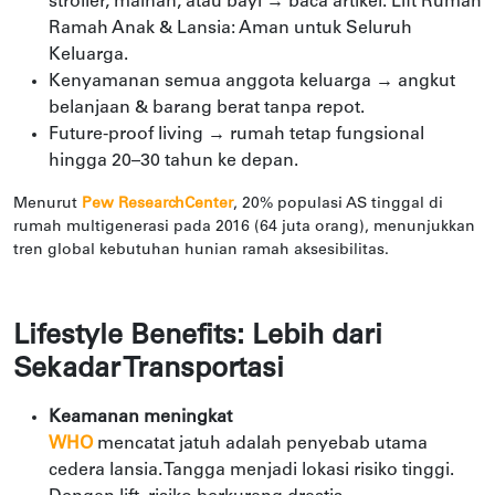
stroller, mainan, atau bayi → baca artikel:
Lift Rumah
Ramah Anak & Lansia: Aman untuk Seluruh
Keluarga
.
Kenyamanan semua anggota keluarga → angkut
belanjaan & barang berat tanpa repot.
Future-proof living → rumah tetap fungsional
hingga 20–30 tahun ke depan.
Menurut
Pew ResearchCenter
, 20% populasi AS tinggal di
rumah multigenerasi pada 2016 (64 juta orang), menunjukkan
tren global kebutuhan hunian ramah aksesibilitas.
Lifestyle Benefits: Lebih dari
Sekadar Transportasi
Keamanan meningkat
WHO
mencatat jatuh adalah penyebab utama
cedera lansia. Tangga menjadi lokasi risiko tinggi.