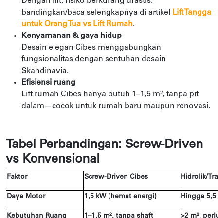
Dengan lift, risiko berkurang drastis.
bandingkan/baca selengkapnya di artikel
Lift Tangga
untuk Orang Tua vs Lift Rumah
.
Kenyamanan & gaya hidup
Desain elegan Cibes menggabungkan
fungsionalitas dengan sentuhan desain
Skandinavia.
Efisiensi ruang
Lift rumah Cibes hanya butuh 1–1,5 m², tanpa pit
dalam—cocok untuk rumah baru maupun renovasi.
Tabel Perbandingan: Screw-Driven
vs Konvensional
Faktor
Screw-Driven Cibes
Hidrolik/Tr
Daya Motor
1,5 kW (hemat energi)
Hingga 5,5
Kebutuhan Ruang
1–1,5 m², tanpa shaft
>2 m², perl