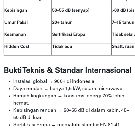
Kebisingan
50–55 dB (senyap)
>60 dB (bis
Umur Pakai
20+ tahun
7–15 tahun
Keamanan
Sertifikasi Eropa
Tidak selal
Hidden Cost
Tidak ada
Shaft, ruan
Bukti Teknis & Standar Internasional
Instalasi global → 900+ di Indonesia.
Daya rendah → hanya 1,5 kW, setara microwave.
Ramah lingkungan → konsumsi energi 70% lebih
hemat.
Kebisingan rendah → 50–55 dB di dalam kabin, 45–
50 dB di luar.
Sertifikasi Eropa → mematuhi standar EN 81-41.