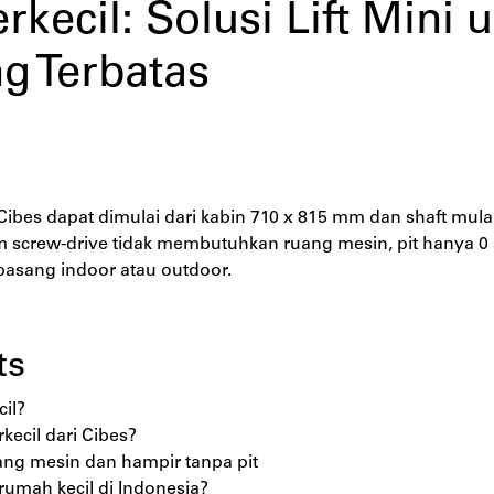
erkecil: Solusi Lift Min
ng Terbatas
i Cibes dapat dimulai dari kabin 710 x 815 mm dan shaft mu
em screw-drive tidak membutuhkan ruang mesin, pit hanya 0 
ipasang indoor atau outdoor.
ts
cil?
kecil dari Cibes?
uang mesin dan hampir tanpa pit
umah kecil di Indonesia?