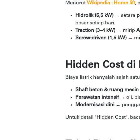
Menurut
Wikipedia : Home lift
, 
Hidrolik (5,5 kW)
→ setara
p
besar setiap hari.
Traction (3–4 kW)
→ mirip
A
Screw-driven (1,5 kW)
→ mi
Hidden Cost di B
Biaya listrik hanyalah salah sa
Shaft beton & ruang mesin
Perawatan intensif
→ oli, pis
Modernisasi dini
→ penggant
Untuk detail "Hidden Cost", bac