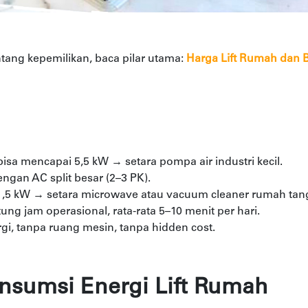
ang kepemilikan, baca pilar utama:
Harga Lift Rumah dan 
 bisa mencapai 5,5 kW → setara pompa air industri kecil.
engan AC split besar (2–3 PK).
,5 kW → setara microwave atau vacuum cleaner rumah tan
ng jam operasional, rata-rata 5–10 menit per hari.
i, tanpa ruang mesin, tanpa hidden cost.
onsumsi Energi Lift Rumah