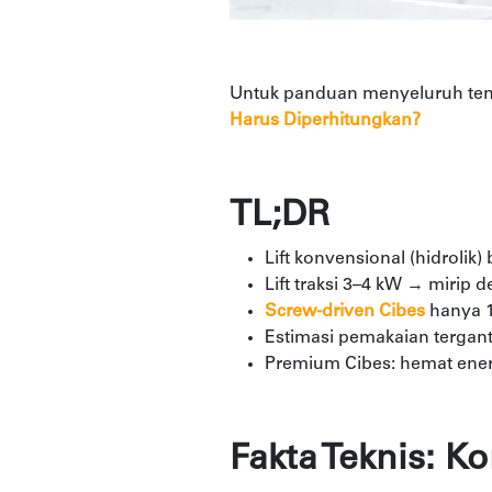
Untuk panduan menyeluruh tent
Harus Diperhitungkan?
TL;DR
Lift konvensional (hidrolik)
Lift traksi 3–4 kW → mirip d
Screw-driven Cibes
hanya 1
Estimasi pemakaian tergantu
Premium Cibes: hemat energ
Fakta Teknis: K