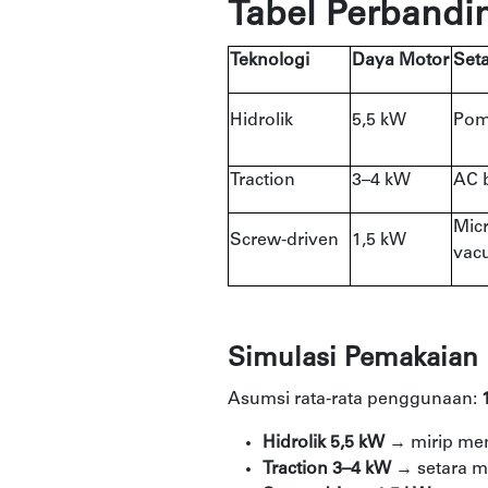
Tabel Perbandi
Teknologi
Daya Motor
Seta
Hidrolik
5,5 kW
Pomp
Traction
3–4 kW
AC b
Mic
Screw-driven
1,5 kW
vac
Simulasi Pemakaian 
Asumsi rata-rata penggunaan:
Hidrolik 5,5 kW
→ mirip meny
Traction 3–4 kW
→ setara me