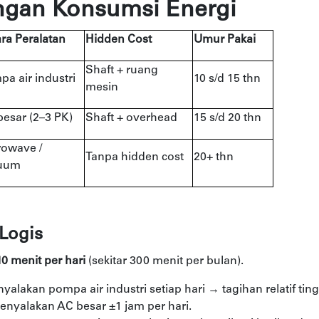
ngan Konsumsi Energi
ra Peralatan
Hidden Cost
Umur Pakai
Shaft + ruang
a air industri
10 s/d 15 thn
mesin
esar (2–3 PK)
Shaft + overhead
15 s/d 20 thn
rowave /
Tanpa hidden cost
20+ thn
uum
Logis
10 menit per hari
(sekitar 300 menit per bulan).
alakan pompa air industri setiap hari → tagihan relatif ting
nyalakan AC besar ±1 jam per hari.