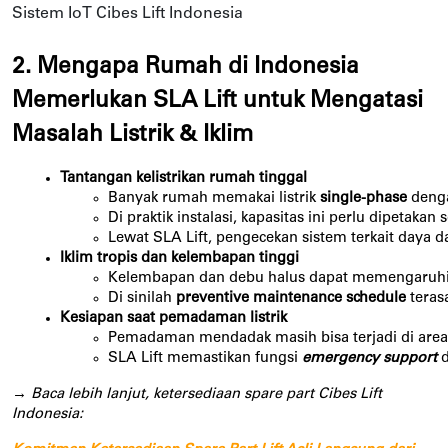
Sistem IoT Cibes Lift Indonesia
2. Mengapa Rumah di Indonesia 
Memerlukan SLA Lift untuk Mengatasi 
Masalah Listrik & Iklim
Tantangan kelistrikan rumah tinggal
Banyak rumah memakai listrik 
single-phase
 deng
Di praktik instalasi, kapasitas ini perlu dipeta
Lewat SLA Lift, pengecekan sistem terkait daya d
Iklim tropis dan kelembapan tinggi
Kelembapan dan debu halus dapat memengaruhi ko
Di sinilah 
preventive maintenance schedule
 tera
Kesiapan saat pemadaman listrik
Pemadaman mendadak masih bisa terjadi di area 
SLA Lift memastikan fungsi 
emergency support
d
→ Baca lebih lanjut, ketersediaan spare part Cibes Lift
Indonesia: