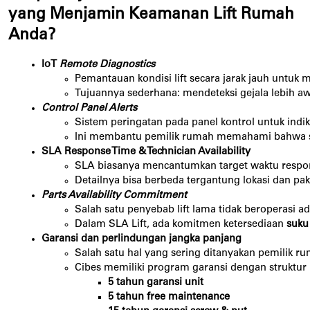
yang Menjamin Keamanan Lift Rumah
Anda?
IoT 
Remote Diagnostics
Pemantauan kondisi lift secara jarak jauh untuk 
Tujuannya sederhana: mendeteksi gejala lebih a
Control Panel Alerts
Sistem peringatan pada panel kontrol untuk indik
Ini membantu pemilik rumah memahami bahwa servi
SLA Response Time & Technician Availability
SLA biasanya mencantumkan target waktu respons
Detailnya bisa berbeda tergantung lokasi dan pake
Parts Availability Commitment
Salah satu penyebab lift lama tidak beroperasi
Dalam SLA Lift, ada komitmen ketersediaan 
suku
Garansi dan perlindungan jangka panjang
Salah satu hal yang sering ditanyakan pemilik rum
Cibes memiliki program garansi dengan struktur b
5 tahun garansi unit
5 tahun free maintenance