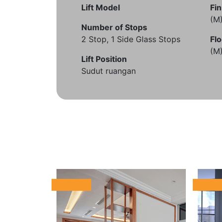
Lift Model
Fin
(M
Number of Stops
2 Stop, 1 Side Glass Stops
Flo
(M
Lift Position
Sudut ruangan