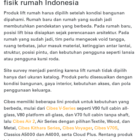
fisik rumah Indonesia
Produk lift rumah harus dipilih setelah kondisi bangunan
dipahami. Rumah baru dan rumah yang sudah jadi
membutuhkan pendekatan yang berbeda. Pada rumah baru,
posisi lift bisa disiapkan sejak perencanaan arsitektur. Pada
rumah yang sudah jadi, tim perlu mengecek void tangga,
ruang terbatas, jalur masuk material, ketinggian antar lantai,
struktur, posisi pintu, dan kebutuhan pengguna seperti lansia
atau pengguna kursi roda.
Site survey menjadi penting karena lift rumah tidak dipilih
hanya dari ukuran katalog. Produk perlu disesuaikan dengan
kondisi bangunan, gaya interior, kebutuhan akses, dan pola
penggunaan keluarga.
Cibes memiliki beberapa lini produk untuk kebutuhan yang
berbeda, mulai dari
Cibes V-Series
seperti V90 full cabin all-
glass, V80 platform all-glass, dan V70 full cabin tanpa shaft,
lalu
Cibes Air 2
, Air Series dengan pilihan Textile, Wood, dan
Metal,
Cibes Kithara Series
,
Cibes Voyager
,
Cibes V70S
,
Classics A5000 dan A4000, serta Cloud Plus. Rentang produk