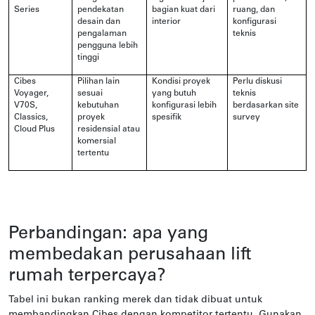
Series
pendekatan
bagian kuat dari
ruang, dan
desain dan
interior
konfigurasi
pengalaman
teknis
pengguna lebih
tinggi
Cibes
Pilihan lain
Kondisi proyek
Perlu diskusi
Voyager,
sesuai
yang butuh
teknis
V70S,
kebutuhan
konfigurasi lebih
berdasarkan site
Classics,
proyek
spesifik
survey
Cloud Plus
residensial atau
komersial
tertentu
Perbandingan: apa yang
membedakan perusahaan lift
rumah terpercaya?
Tabel ini bukan ranking merek dan tidak dibuat untuk
membandingkan Cibes dengan kompetitor tertentu. Gunakan