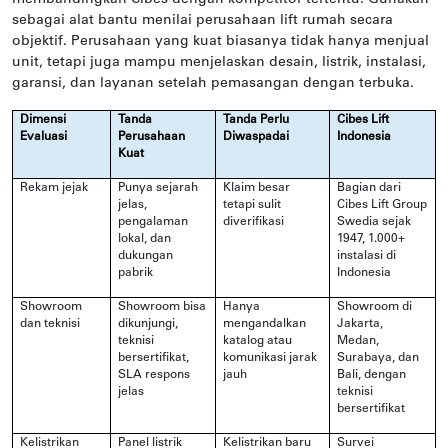
sebagai alat bantu menilai perusahaan lift rumah secara
objektif. Perusahaan yang kuat biasanya tidak hanya menjual
unit, tetapi juga mampu menjelaskan desain, listrik, instalasi,
garansi, dan layanan setelah pemasangan dengan terbuka.
Dimensi
Tanda
Tanda Perlu
Cibes Lift
Evaluasi
Perusahaan
Diwaspadai
Indonesia
Kuat
Rekam jejak
Punya sejarah
Klaim besar
Bagian dari
jelas,
tetapi sulit
Cibes Lift Group
pengalaman
diverifikasi
Swedia sejak
lokal, dan
1947, 1.000+
dukungan
instalasi di
pabrik
Indonesia
Showroom
Showroom bisa
Hanya
Showroom di
dan teknisi
dikunjungi,
mengandalkan
Jakarta,
teknisi
katalog atau
Medan,
bersertifikat,
komunikasi jarak
Surabaya, dan
SLA respons
jauh
Bali, dengan
jelas
teknisi
bersertifikat
Kelistrikan
Panel listrik
Kelistrikan baru
Survei