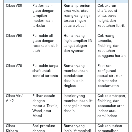
Cibes V80
Platform all-
Rumah premium,
Cek ukuran
glass dengan
area void, atau
shaft, posisi
tampilan
ruang yang ingin
pintu, travel
modern dan
terasa ringan
height, dan
terbuka
secara visual
kebutuhan listrik
Cibes V90
Full cabin all-
Hunian yang
Cek ruang
glass dengan
ingin tampilan lift
tersedia,
rasa kabin lebih
sangat elegan
finishing, dan
utuh
dan nyaman
kebutuhan
pengguna harian
Cibes V70
Full cabin tanpa
Rumah yang
Pastikan
shaft untuk
membutuhkan
konfigurasi
kondisi tertentu
pendekatan
sesuai struktur
desain lebih
dan standar
ringkas
keselamatan
Cibes Air /
Pilihan desain
Interior yang
Cek kelembapan,
Air 2
dengan
membutuhkan lift
finishing, dan
material Textile,
sebagai elemen
kesesuaian area
Wood, atau
desain
indoor atau
Metal
semi-indoor
Cibes
Seri premium
Rumah yang
Cek kebutuhan
Kithara
dengan
ingin lift menjadi
personalisasi,