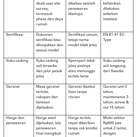
dicek saat site
dibahas setelah
kelistrikan
survey,
penawaran
dilakukan
termasuk
disetujui
sebelum
phase dan daya
instalasi
rumah
Sertifikasi
Dokumen
Sertifikasi umum,
EN 81-41 EC-
sertifikasi bisa
tetapi nama
Type
ditunjukkan dan
model tidak jelas
sesuai model
Suku cadang
Suku cadang
Sparepart tidak
Suku cadang
asli tersedia
jelas asalnya
asli langsung
dan jalur pasok
atau menunggu
dari Swedia
jelas
terlalu lama
Garansi
Masa garansi
Garansi disebut
Garansi unit 3
tertulis,
lisan tanpa
tahun,
cakupan dan
rincian
maintenance 3
batasan
tahun, screw &
dijelaskan
nut 15 tahun
Harga dan
Harga awal
Harga terlalu
Mulai sekitar
penawaran
dijelaskan, lalu
cepat diberikan
Rp600 juta
penawaran
tanpa cek kondisi
untuk 2 lantai,
final mengikuti
rumah
dengan