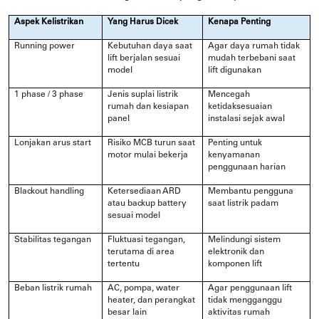
Aspek Kelistrikan
Yang Harus Dicek
Kenapa Penting
Running power
Kebutuhan daya saat
Agar daya rumah tidak
lift berjalan sesuai
mudah terbebani saat
model
lift digunakan
1 phase / 3 phase
Jenis suplai listrik
Mencegah
rumah dan kesiapan
ketidaksesuaian
panel
instalasi sejak awal
Lonjakan arus start
Risiko MCB turun saat
Penting untuk
motor mulai bekerja
kenyamanan
penggunaan harian
Blackout handling
Ketersediaan ARD
Membantu pengguna
atau backup battery
saat listrik padam
sesuai model
Stabilitas tegangan
Fluktuasi tegangan,
Melindungi sistem
terutama di area
elektronik dan
tertentu
komponen lift
Beban listrik rumah
AC, pompa, water
Agar penggunaan lift
heater, dan perangkat
tidak mengganggu
besar lain
aktivitas rumah