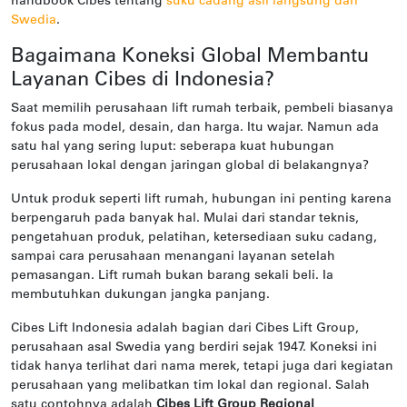
handbook Cibes tentang
suku cadang asli langsung dari
Swedia
.
Bagaimana Koneksi Global Membantu
Layanan Cibes di Indonesia?
Saat memilih perusahaan lift rumah terbaik, pembeli biasanya
fokus pada model, desain, dan harga. Itu wajar. Namun ada
satu hal yang sering luput: seberapa kuat hubungan
perusahaan lokal dengan jaringan global di belakangnya?
Untuk produk seperti lift rumah, hubungan ini penting karena
berpengaruh pada banyak hal. Mulai dari standar teknis,
pengetahuan produk, pelatihan, ketersediaan suku cadang,
sampai cara perusahaan menangani layanan setelah
pemasangan. Lift rumah bukan barang sekali beli. Ia
membutuhkan dukungan jangka panjang.
Cibes Lift Indonesia adalah bagian dari Cibes Lift Group,
perusahaan asal Swedia yang berdiri sejak 1947. Koneksi ini
tidak hanya terlihat dari nama merek, tetapi juga dari kegiatan
perusahaan yang melibatkan tim lokal dan regional. Salah
satu contohnya adalah
Cibes Lift Group Regional