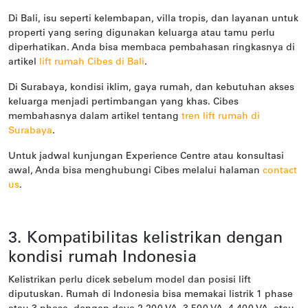
Di Bali, isu seperti kelembapan, villa tropis, dan layanan untuk
properti yang sering digunakan keluarga atau tamu perlu
diperhatikan. Anda bisa membaca pembahasan ringkasnya di
artikel
lift rumah Cibes di Bali
.
Di Surabaya, kondisi iklim, gaya rumah, dan kebutuhan akses
keluarga menjadi pertimbangan yang khas. Cibes
membahasnya dalam artikel tentang
tren lift rumah di
Surabaya
.
Untuk jadwal kunjungan Experience Centre atau konsultasi
awal, Anda bisa menghubungi Cibes melalui halaman
contact
us
.
3. Kompatibilitas kelistrikan dengan
kondisi rumah Indonesia
Kelistrikan perlu dicek sebelum model dan posisi lift
diputuskan. Rumah di Indonesia bisa memakai listrik 1 phase