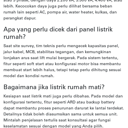
atau 3 phase, dengan daya 2.200 VA, 3.500 VA, 4.400 VA, atau
lebih. Kecocokan daya juga perlu dilihat bersama beban
rumah lain seperti AC, pompa air, water heater, kulkas, dan
perangkat dapur.
Apa yang perlu dicek dari panel listrik
rumah?
Saat site survey, tim teknis perlu mengecek kapasitas panel,
jalur kabel, MCB, stabilitas tegangan, dan kemungkinan
lonjakan arus saat lift mulai bergerak. Pada sistem tertentu,
fitur seperti soft start atau konfigurasi motor bisa membantu
membuat start lebih halus, tetapi tetap perlu dihitung sesuai
model dan kondisi rumah.
Bagaimana jika listrik rumah mati?
Kesiapan saat listrik mati juga perlu dibahas. Pada model dan
konfigurasi tertentu, fitur seperti ARD atau backup battery
dapat membantu proses penurunan darurat ke lantai terdekat.
Detailnya tidak boleh diasumsikan sama untuk semua unit.
Mintalah penjelasan tertulis saat konsultasi agar fungsi
keselamatan sesuai dengan model yang Anda pilih.