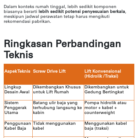
Dalam konteks rumah tinggal, lebih sedikit komponen
biasanya berarti
lebih sedikit potensi penyesuaian berkala
,
meskipun jadwal perawatan tetap harus mengikuti
rekomendasi pabrikan.
Ringkasan Perbandingan
Teknis
Aspek Teknis
Screw Drive Lift
Lift Konvensional
(Hidrolik / Traksi)
Lingkup
Dikembangkan Khusus
Dikembangkan untuk
Desain Awal
untuk Lift Rumah
Gedung Bertingkat
Sistem
Batang ulir baja yang
Pompa hidrolik atau
Penggerak
terhubung langsung ke
motor + kabel +
Utama
kabin
counterweight
Penggunaan
Tidak menggunakan
Menggunakan kabel
Kabel Baja
kabel
baja (traksi)