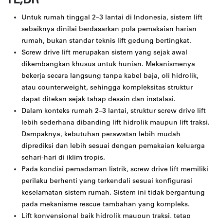
TL;DR
Untuk rumah tinggal 2–3 lantai di Indonesia, sistem lift
sebaiknya dinilai berdasarkan pola pemakaian harian
rumah, bukan standar teknis lift gedung bertingkat.
Screw drive lift merupakan sistem yang sejak awal
dikembangkan khusus untuk hunian. Mekanismenya
bekerja secara langsung tanpa kabel baja, oli hidrolik,
atau counterweight, sehingga kompleksitas struktur
dapat ditekan sejak tahap desain dan instalasi.
Dalam konteks rumah 2–3 lantai, struktur screw drive lift
lebih sederhana dibanding lift hidrolik maupun lift traksi.
Dampaknya, kebutuhan perawatan lebih mudah
diprediksi dan lebih sesuai dengan pemakaian keluarga
sehari-hari di iklim tropis.
Pada kondisi pemadaman listrik, screw drive lift memiliki
perilaku berhenti yang terkendali sesuai konfigurasi
keselamatan sistem rumah. Sistem ini tidak bergantung
pada mekanisme rescue tambahan yang kompleks.
Lift konvensional baik hidrolik maupun traksi, tetap