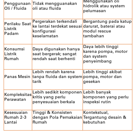
Menggunakan oli
Penggunaan
Tidak mengguanakan
hidrolik atau system
Oli / Fluida
oli atau fluida
pelumasan
Pergerakan terkendali
Bergantung pada katup
Perilaku Saat
ke lantai terdekat sesuai
darurat, baterai atau
Listrik
konfigurasi
modul rescue
Padam
keselamatan
tambahan
Daya lebih tinggi
Konsumsi
Daya digunakan hanya
karena pompa, motor
Listrik
saat bergerak; sangat
dan system
Rumah
rendah saat berhenti
penyeimbang
Lebih rendah karena
Lebih tinggi akibat
Panas Mesin
tanpa fluida dan system
pompa, motor dan
tarik
gesekan
Lebih sedikit komponen
Lebih banyak
Kompleksitas
kritis yang perlu
komponen yang perlu
Perawatan
penyesuaian berkala
inspeksi rutin
Kesesuaian
Tinggi & Konsisten
Kontekstual,
Rumah 2-3
dengan Pola Pemakaian
Tergantung desain &
Lantai
Rumah
kebutuhan