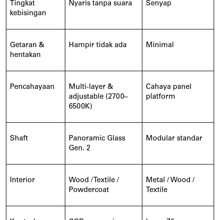
Tingkat
Nyaris tanpa suara
Senyap
kebisingan
Getaran &
Hampir tidak ada
Minimal
hentakan
Pencahayaan
Multi-layer &
Cahaya panel
adjustable (2700–
platform
6500K)
Shaft
Panoramic Glass
Modular standar
Gen. 2
Interior
Wood / Textile /
Metal / Wood /
Powdercoat
Textile