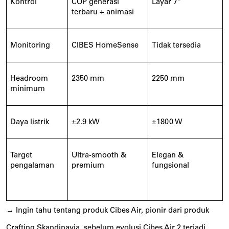
Kontrol
COP generasi
Layar 7”
terbaru + animasi
Monitoring
CIBES HomeSense
Tidak tersedia
Headroom
2350 mm
2250 mm
minimum
Daya listrik
±2.9 kW
±1800 W
Target
Ultra-smooth &
Elegan &
pengalaman
premium
fungsional
→
Ingin tahu tentang produk Cibes Air, pionir dari produk
Crafting Skandinavia, sebelum evolusi Cibes Air 2 terjadi,