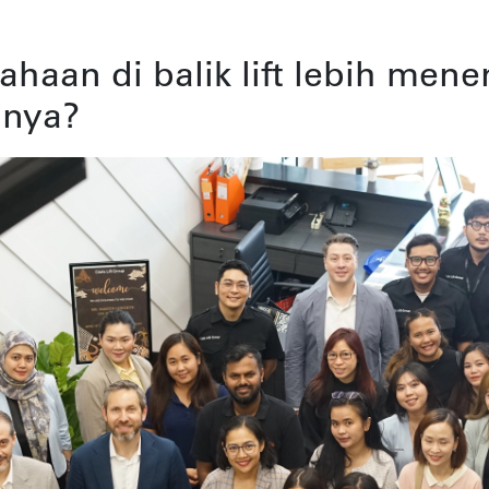
haan di balik lift lebih men
lnya?