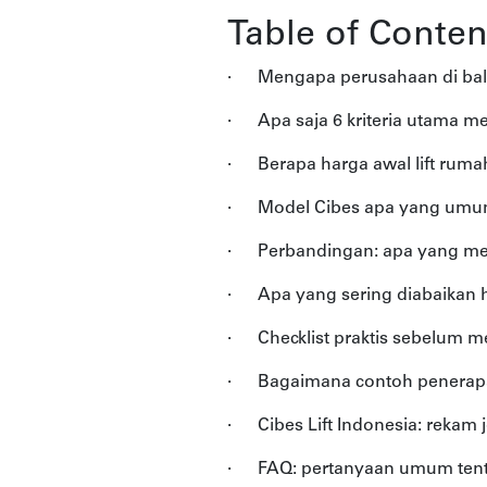
Table of Conten
·
Mengapa perusahaan di bali
·
Apa saja 6 kriteria utama me
·
Berapa harga awal lift ru
·
Model Cibes apa yang umu
·
Perbandingan: apa yang me
·
Apa yang sering diabaikan 
·
Checklist praktis sebelum m
·
Bagaimana contoh penerapa
·
Cibes Lift Indonesia: rekam 
·
FAQ: pertanyaan umum tenta