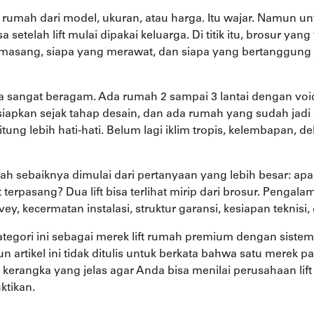
t rumah dari model, ukuran, atau harga. Itu wajar. Namun u
 setelah lift mulai dipakai keluarga. Di titik itu, brosur yang
masang, siapa yang merawat, dan siapa yang bertanggung 
sa sangat beragam. Ada rumah 2 sampai 3 lantai dengan vo
iapkan sejak tahap desain, dan ada rumah yang sudah jadi s
ihitung lebih hati-hati. Belum lagi iklim tropis, kelembapan, 
umah sebaiknya dimulai dari pertanyaan yang lebih besar: a
terpasang? Dua lift bisa terlihat mirip dari brosur. Penga
vey, kecermatan instalasi, struktur garansi, kesiapan teknis
 kategori ini sebagai merek lift rumah premium dengan sist
n artikel ini tidak ditulis untuk berkata bahwa satu merek 
erangka yang jelas agar Anda bisa menilai perusahaan lift
ktikan.